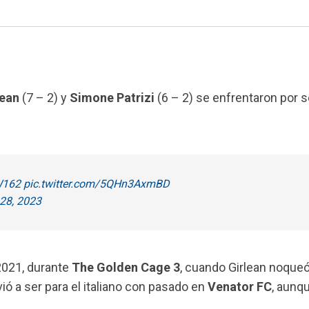
lean
(7 – 2) y
Simone
Patrizi
(6 – 2) se enfrentaron por 
162
pic.twitter.com/5QHn3AxmBD
28, 2023
2021, durante
The Golden Cage 3
, cuando Girlean noqueó
vió a ser para el italiano con pasado en
Venator FC
, aunqu