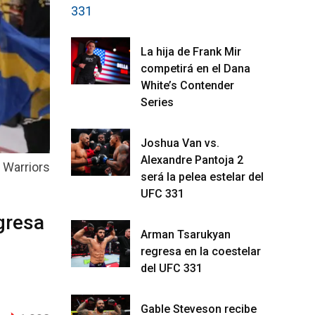
La hija de Frank Mir
competirá en el Dana
White’s Contender
Series
Joshua Van vs.
Alexandre Pantoja 2
 Warriors
será la pelea estelar del
UFC 331
gresa
Arman Tsarukyan
regresa en la coestelar
del UFC 331
Gable Steveson recibe