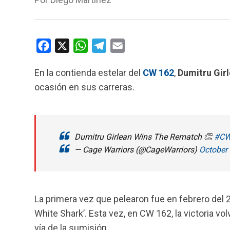
F
X
W
T
E
a
h
e
m
En la contienda estelar del
CW 162
,
Dumitru
Gir
c
a
l
a
ocasión en sus carreras.
e
t
e
i
b
s
g
l
o
A
r
o
p
a
Dumitru Girlean Wins The Rematch 👏
#CW
k
p
m
— Cage Warriors (@CageWarriors)
October 
La primera vez que pelearon fue en febrero del 
White Shark’. Esta vez, en CW 162, la victoria vol
vía de la sumisión.