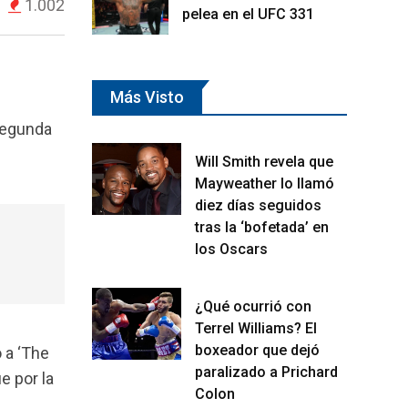
1.002
pelea en el UFC 331
Más Visto
segunda
Will Smith revela que
Mayweather lo llamó
diez días seguidos
tras la ‘bofetada’ en
los Oscars
¿Qué ocurrió con
Terrel Williams? El
boxeador que dejó
 a ‘The
paralizado a Prichard
e por la
Colon