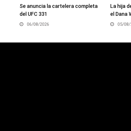
eta
La hija de Frank Mir competirá en
Joshua V
el Dana White’s Contender Series
2 será la
05/08/2026
05/08/