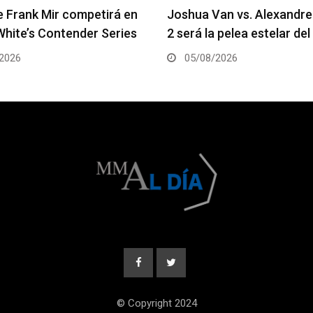
an vs. Alexandre Pantoja
Arman Tsarukyan regresa 
 pelea estelar del UFC 331
coestelar del UFC 331
2026
05/08/2026
© Copyright 2024