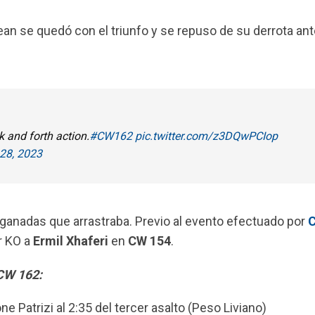
lean se quedó con el triunfo y se repuso de su derrota ant
 and forth action.
#CW162
pic.twitter.com/z3DQwPCIop
28, 2023
s ganadas que arrastraba. Previo al evento efectuado por
r KO a
Ermil Xhaferi
en
CW
154
.
 CW 162:
 Patrizi al 2:35 del tercer asalto (Peso Liviano)