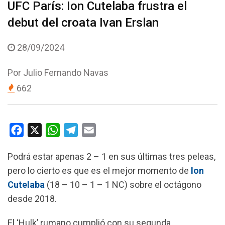
UFC París: Ion Cutelaba frustra el
debut del croata Ivan Erslan
28/09/2024
Por
Julio Fernando Navas
662
F
X
W
T
E
a
h
e
m
Podrá estar apenas 2 – 1 en sus últimas tres peleas,
c
a
l
a
pero lo cierto es que es el mejor momento de
Ion
e
t
e
i
Cutelaba
(18 – 10 – 1 – 1 NC) sobre el octágono
b
s
g
l
desde 2018.
o
A
r
o
p
a
El ‘Hulk’ rumano cumplió con su segunda