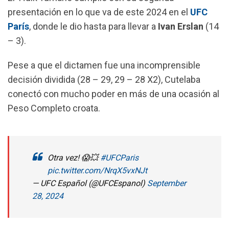
k
p
m
presentación en lo que va de este 2024 en el
UFC
París
, donde le dio hasta para llevar a
Ivan Erslan
(14
– 3).
Pese a que el dictamen fue una incomprensible
decisión dividida (28 – 29, 29 – 28 X2), Cutelaba
conectó con mucho poder en más de una ocasión al
Peso Completo croata.
Otra vez! 😱💥
#UFCParis
pic.twitter.com/NrqX5vxNJt
— UFC Español (@UFCEspanol)
September
28, 2024