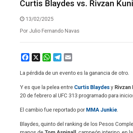
Curtis Blaydes vs. Rivzan Kun
13/02/2025
Por
Julio Fernando Navas
F
X
W
T
E
a
h
e
m
La pérdida de un evento es la ganancia de otro.
c
a
l
a
e
t
e
i
Y es que la pelea entre
Curtis Blaydes
y
Rivzan 
b
s
g
l
20 de febrero al UFC 313 programado para inici
o
A
r
o
p
a
El cambio fue reportado por
MMA Junkie
.
k
p
m
Blaydes, quinto del ranking de los Pesos Comple
manos de
Tom Aspinall
, campeón interino, en l