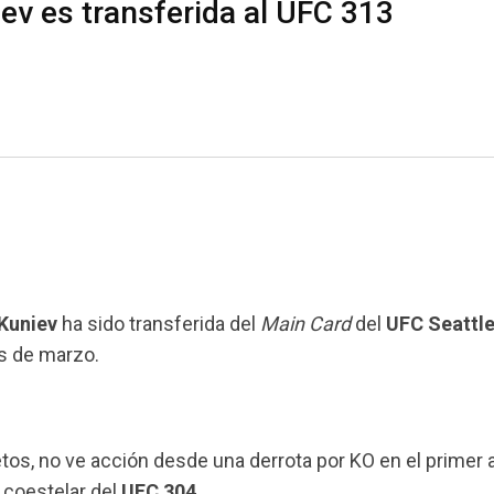
iev es transferida al UFC 313
Kuniev
ha sido transferida del
Main Card
del
UFC Seattl
os de marzo.
tos, no ve acción desde una derrota por KO en el primer a
a coestelar del
UFC 304
.