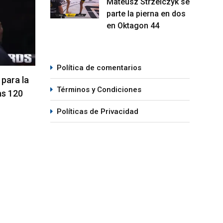
Mateusz Strzelczyk se
parte la pierna en dos
en Oktagon 44
Política de comentarios
ompleta
La hija de Frank Mir competirá en
Kama
Términos y Condiciones
el Dana White’s Contender Series
Peso
05/08/2026
07
Políticas de Privacidad