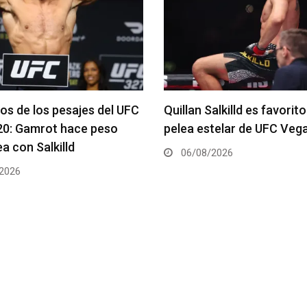
alkilld es favorito para la
Se anuncia la cartelera c
telar de UFC Vegas 120
del UFC 331
2026
06/08/2026