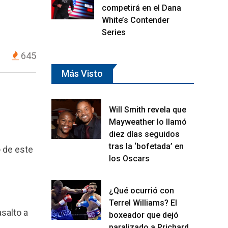
competirá en el Dana
White’s Contender
Series
645
Más Visto
Will Smith revela que
Mayweather lo llamó
diez días seguidos
tras la ‘bofetada’ en
e
de este
los Oscars
¿Qué ocurrió con
Terrel Williams? El
salto a
boxeador que dejó
paralizado a Prichard