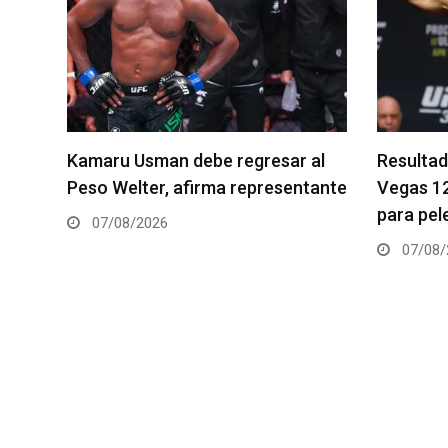
al
Resultados de los pesajes del UFC
Quillan S
tante
Vegas 120: Gamrot hace peso
pelea es
para pelea con Salkilld
06/08/
07/08/2026