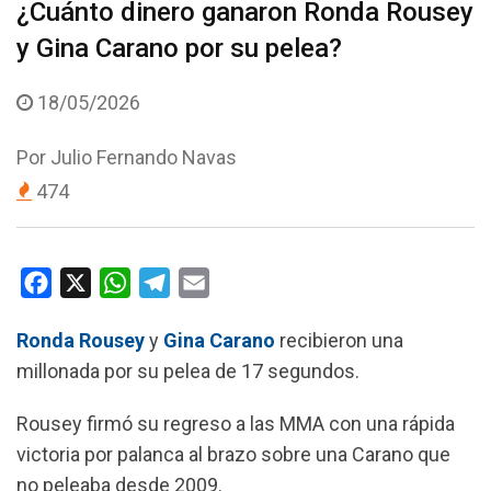
¿Cuánto dinero ganaron Ronda Rousey
y Gina Carano por su pelea?
18/05/2026
Por
Julio Fernando Navas
474
F
X
W
T
E
a
h
e
m
Ronda Rousey
y
Gina Carano
recibieron una
c
a
l
a
millonada por su pelea de 17 segundos.
e
t
e
i
b
s
g
l
Rousey firmó su regreso a las MMA con una rápida
o
A
r
victoria por palanca al brazo sobre una Carano que
o
p
a
no peleaba desde 2009.