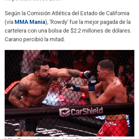
k
p
m
Según la Comisión Atlética del Estado de California
(vía
MMA Mania
), ‘Rowdy’ fue la mejor pagada de la
cartelera con una bolsa de $2.2 millones de dólares.
Carano percibió la mitad.