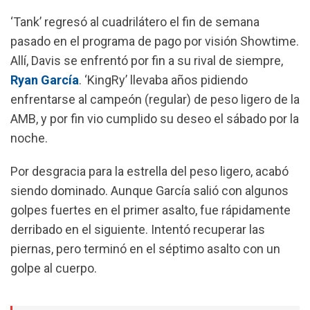
b
s
g
l
‘Tank’ regresó al cuadrilátero el fin de semana
o
A
r
pasado en el programa de pago por visión Showtime.
o
p
a
Allí, Davis se enfrentó por fin a su rival de siempre,
k
p
m
Ryan García
. ‘KingRy’ llevaba años pidiendo
enfrentarse al campeón (regular) de peso ligero de la
AMB, y por fin vio cumplido su deseo el sábado por la
noche.
Por desgracia para la estrella del peso ligero, acabó
siendo dominado. Aunque García salió con algunos
golpes fuertes en el primer asalto, fue rápidamente
derribado en el siguiente. Intentó recuperar las
piernas, pero terminó en el séptimo asalto con un
golpe al cuerpo.