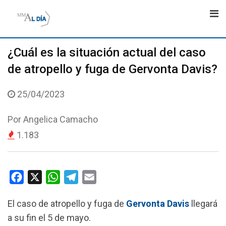
Skip
to
content
¿Cuál es la situación actual del caso
de atropello y fuga de Gervonta Davis?
25/04/2023
Por
Angelica Camacho
1.183
F
X
W
T
E
a
h
e
m
El caso de atropello y fuga de
Gervonta Davis
llegará
c
a
l
a
a su fin el 5 de mayo.
e
t
e
i