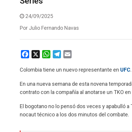
Series
24/09/2025
Por
Julio Fernando Navas
F
X
W
T
E
a
h
e
m
Colombia tiene un nuevo representante en
UFC
.
c
a
l
a
e
t
e
i
En una nueva semana de esta novena temporad
b
s
g
l
contrato con la compañía al anotarse un TKO en 
o
A
r
o
p
a
El bogotano no lo pensó dos veces y apabulló a Tor
k
p
m
nocaut técnico a los dos minutos del combate.