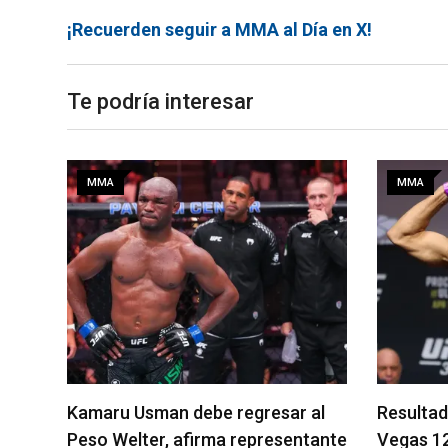
¡Recuerden seguir a MMA al Día en X!
Te podría interesar
MMA
MMA
al
Resultados de los pesajes del UFC
Quillan S
tante
Vegas 120: Gamrot hace peso
pelea es