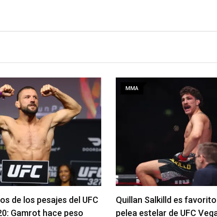
MMA
alkilld es favorito para la
Se anuncia la cartelera c
telar de UFC Vegas 120
del UFC 331