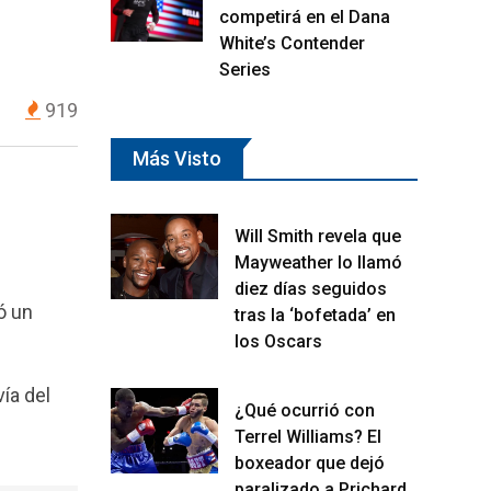
competirá en el Dana
White’s Contender
Series
919
Más Visto
Will Smith revela que
Mayweather lo llamó
diez días seguidos
ó un
tras la ‘bofetada’ en
los Oscars
vía del
¿Qué ocurrió con
Terrel Williams? El
boxeador que dejó
paralizado a Prichard