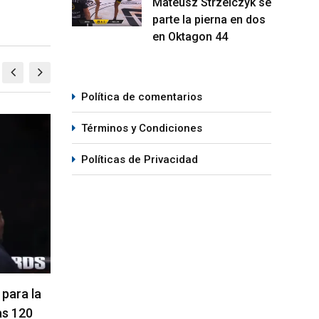
Mateusz Strzelczyk se
parte la pierna en dos
en Oktagon 44
Política de comentarios
Términos y Condiciones
MMA
M
Políticas de Privacidad
ompleta
La hija de Frank Mir competirá en
Kama
el Dana White’s Contender Series
Peso