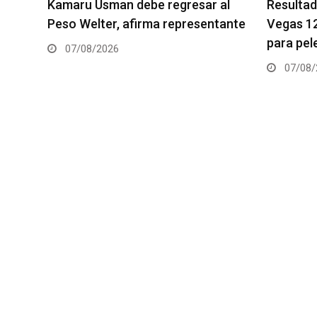
al
Resultados de los pesajes del UFC
Quillan S
tante
Vegas 120: Gamrot hace peso
pelea es
para pelea con Salkilld
06/08/
07/08/2026