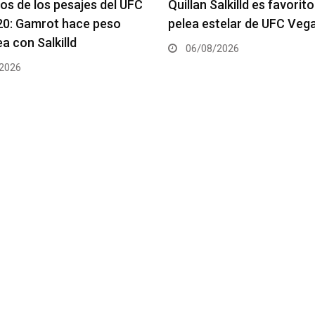
alkilld es favorito para la
Se anuncia la cartelera c
telar de UFC Vegas 120
del UFC 331
2026
06/08/2026