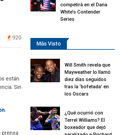
competirá en el Dana
White’s Contender
Series
920
Más Visto
Will Smith revela que
Mayweather lo llamó
os están
diez días seguidos
encia. Sin
tras la ‘bofetada’ en
los Oscars
on
.
¿Qué ocurrió con
Terrel Williams? El
boxeador que dejó
e prensa
paralizado a Prichard