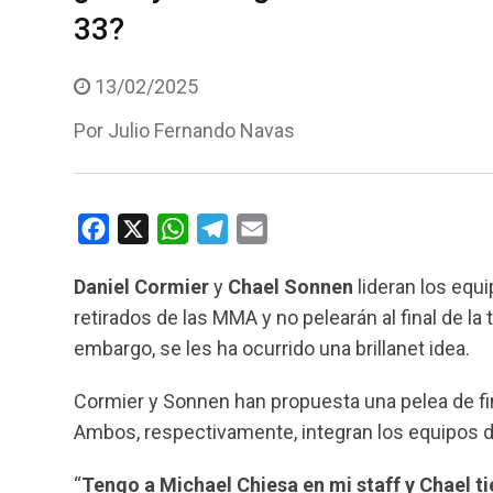
33?
13/02/2025
Por
Julio Fernando Navas
F
X
W
T
E
a
h
e
m
Daniel Cormier
y
Chael Sonnen
lideran los equ
c
a
l
a
retirados de las MMA y no pelearán al final de la
e
t
e
i
embargo, se les ha ocurrido una brillanet idea.
b
s
g
l
o
A
r
Cormier y Sonnen han propuesta una pelea de f
o
p
a
Ambos, respectivamente, integran los equipos 
k
p
m
“
Tengo a Michael Chiesa en mi staff y Chael t