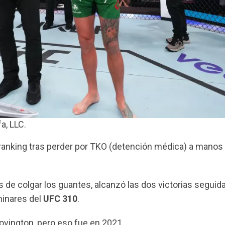
a, LLC.
 ranking tras perder por TKO (detención médica) a manos
 de colgar los guantes, alcanzó las dos victorias seguid
minares del
UFC 310
.
ovington, pero eso fue en 2021.