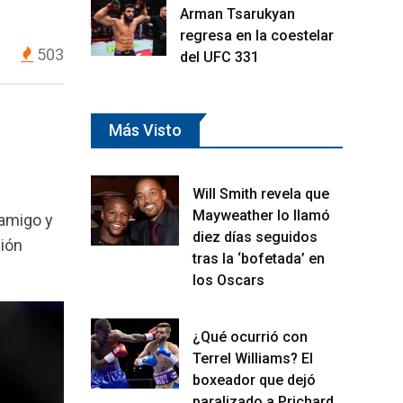
Arman Tsarukyan
regresa en la coestelar
503
del UFC 331
Más Visto
Will Smith revela que
Mayweather lo llamó
 amigo y
diez días seguidos
sión
tras la ‘bofetada’ en
los Oscars
¿Qué ocurrió con
Terrel Williams? El
boxeador que dejó
paralizado a Prichard