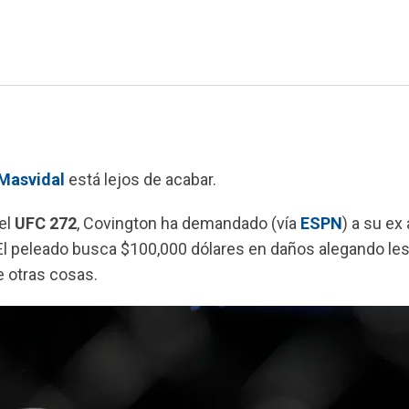
Masvidal
está lejos de acabar.
el
UFC 272
, Covington ha demandado (vía
ESPN
) a su ex
 El peleado busca $100,000 dólares en daños alegando le
e otras cosas.