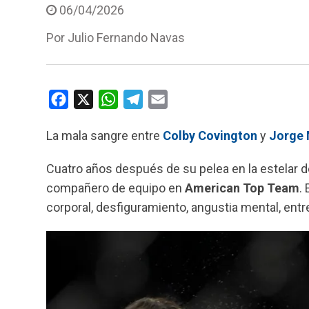
06/04/2026
Por
Julio Fernando Navas
F
X
W
T
E
a
h
e
m
La mala sangre entre
Colby Covington
y
Jorge 
c
a
l
a
e
t
e
i
Cuatro años después de su pelea en la estelar d
b
s
g
l
compañero de equipo en
American Top
Team
.
o
A
r
corporal, desfiguramiento, angustia mental, entr
o
p
a
k
p
m