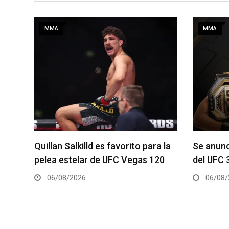
MMA
MMA
a la
Se anuncia la cartelera completa
La hija 
20
del UFC 331
el Dana 
06/08/2026
05/08/