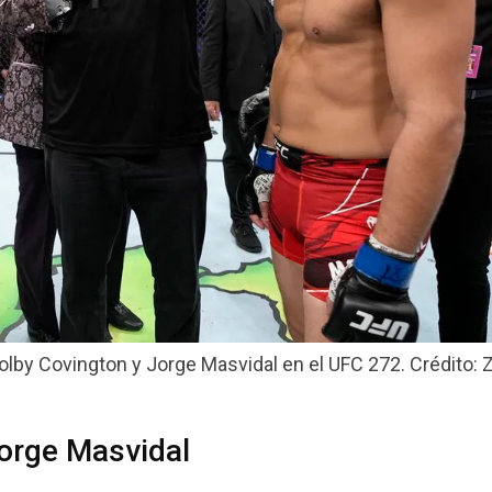
olby Covington y Jorge Masvidal en el UFC 272. Crédito: Z
orge Masvidal