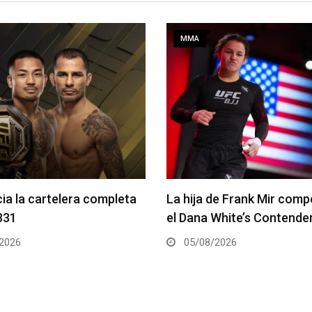
MMA
de Frank Mir competirá en
Joshua Van vs. Alexandre
White’s Contender Series
2 será la pelea estelar de
2026
05/08/2026