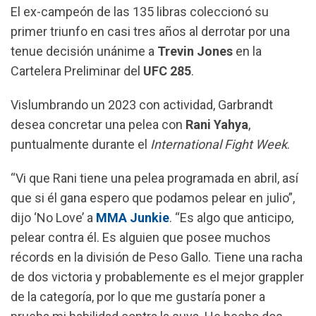
El ex-campeón de las 135 libras coleccionó su
k
p
m
primer triunfo en casi tres años al derrotar por una
tenue decisión unánime a
Trevin Jones
en la
Cartelera Preliminar del
UFC 285
.
Vislumbrando un 2023 con actividad, Garbrandt
desea concretar una pelea con
Rani Yahya
,
puntualmente durante el
International Fight Week
.
“Vi que Rani tiene una pelea programada en abril, así
que si él gana espero que podamos pelear en julio”,
dijo ‘No Love’ a
MMA Junkie
. “Es algo que anticipo,
pelear contra él. Es alguien que posee muchos
récords en la división de Peso Gallo. Tiene una racha
de dos victoria y probablemente es el mejor grappler
de la categoría, por lo que me gustaría poner a