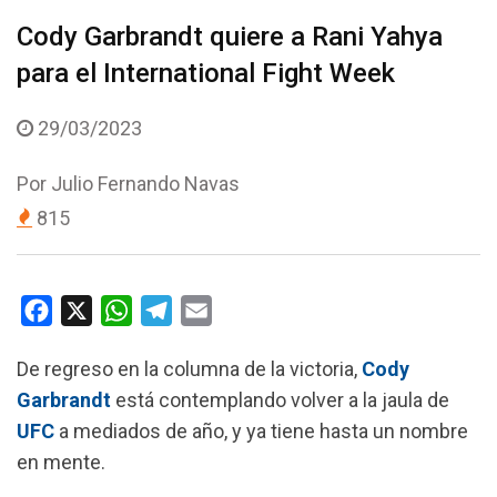
Cody Garbrandt quiere a Rani Yahya
para el International Fight Week
29/03/2023
Por
Julio Fernando Navas
815
F
X
W
T
E
a
h
e
m
De regreso en la columna de la victoria,
Cody
c
a
l
a
Garbrandt
está contemplando volver a la jaula de
e
t
e
i
UFC
a mediados de año, y ya tiene hasta un nombre
b
s
g
l
en mente.
o
A
r
o
p
a