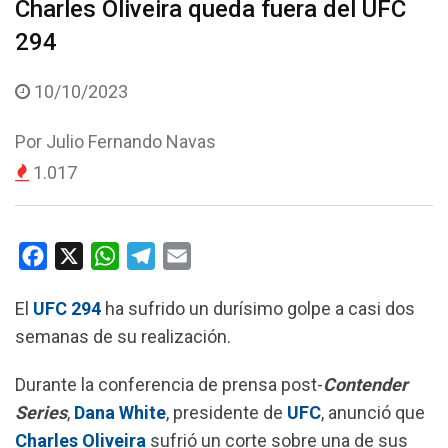
Charles Oliveira queda fuera del UFC
294
10/10/2023
Por
Julio Fernando Navas
1.017
F
X
W
T
E
a
h
e
m
El
UFC 294
ha sufrido un durísimo golpe a casi dos
c
a
l
a
semanas de su realización.
e
t
e
i
b
s
g
l
Durante la conferencia de prensa post-
Contender
o
A
r
Series
,
Dana White
, presidente de
UFC
, anunció que
o
p
a
Charles Oliveira
sufrió un corte sobre una de sus