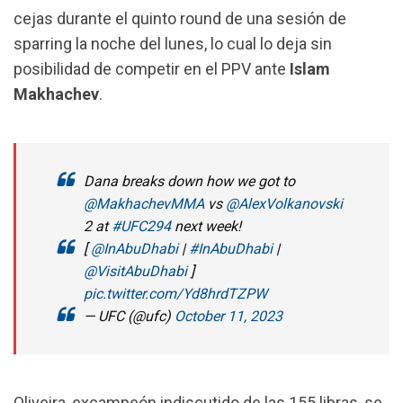
k
p
m
cejas durante el quinto round de una sesión de
sparring la noche del lunes, lo cual lo deja sin
posibilidad de competir en el PPV ante
Islam
Makhachev
.
Dana breaks down how we got to
@MakhachevMMA
vs
@AlexVolkanovski
2 at
#UFC294
next week!
[
@InAbuDhabi
|
#InAbuDhabi
|
@VisitAbuDhabi
]
pic.twitter.com/Yd8hrdTZPW
— UFC (@ufc)
October 11, 2023
Oliveira, excampeón indiscutido de las 155 libras, se