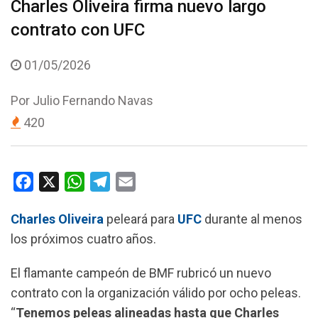
Charles Oliveira firma nuevo largo
contrato con UFC
01/05/2026
Por
Julio Fernando Navas
420
F
X
W
T
E
a
h
e
m
Charles Oliveira
peleará para
UFC
durante al menos
c
a
l
a
los próximos cuatro años.
e
t
e
i
b
s
g
l
El flamante campeón de BMF rubricó un nuevo
o
A
r
contrato con la organización válido por ocho peleas.
o
p
a
“
Tenemos peleas alineadas hasta que Charles