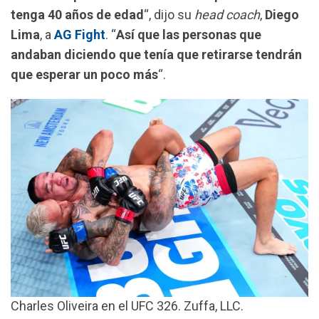
k
p
m
tenga 40 años de edad
“, dijo su
head coach
,
Diego
Lima
, a
AG Fight
. “
Así que las personas que
andaban diciendo que tenía que retirarse tendrán
que esperar un poco más
“.
Charles Oliveira en el UFC 326. Zuffa, LLC.