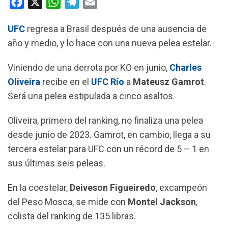
F
X
W
T
E
a
h
e
m
UFC
regresa a Brasil después de una ausencia de
c
a
l
a
año y medio, y lo hace con una nueva pelea estelar.
e
t
e
i
b
s
g
l
Viniendo de una derrota por KO en junio,
Charles
o
A
r
Oliveira
recibe en el
UFC Río
a
Mateusz Gamrot
.
o
p
a
Será una pelea estipulada a cinco asaltos.
k
p
m
Oliveira, primero del ranking, no finaliza una pelea
desde junio de 2023. Gamrot, en cambio, llega a su
tercera estelar para UFC con un récord de 5 – 1 en
sus últimas seis peleas.
En la coestelar,
Deiveson Figueiredo
, excampeón
del Peso Mosca, se mide con
Montel Jackson
,
colista del ranking de 135 libras.