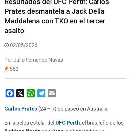
Resultados del UFC Perth: Carlos
Prates desmantela a Jack Della
Maddalena con TKO en el tercer
asalto
02/05/2026
Por
Julio Fernando Navas
552
F
X
W
T
E
a
h
e
m
Carlos Prates
(24 – 7) se paseó en Australia.
c
a
l
a
e
t
e
i
En la pelea estelar del
UFC Perth
, el brasileño de los
b
s
g
l
Fighting Nerds
cobró una victoria sobre un