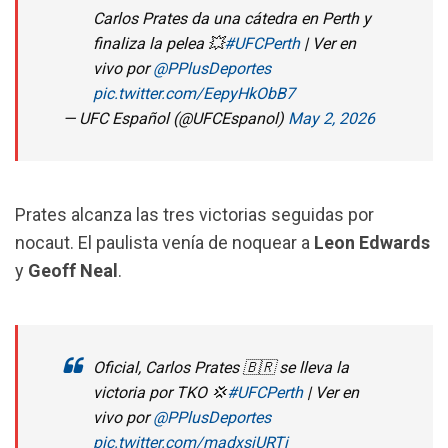
Carlos Prates da una cátedra en Perth y
finaliza la pelea 💥
#UFCPerth
| Ver en
vivo por
@PPlusDeportes
pic.twitter.com/EepyHkObB7
— UFC Español (@UFCEspanol)
May 2, 2026
Prates alcanza las tres victorias seguidas por
nocaut. El paulista venía de noquear a
Leon Edwards
y
Geoff Neal
.
Oficial, Carlos Prates 🇧🇷 se lleva la
victoria por TKO 💢
#UFCPerth
| Ver en
vivo por
@PPlusDeportes
pic.twitter.com/madxsjURTj