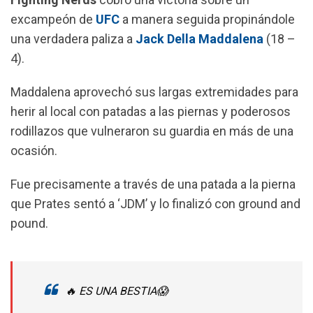
o
A
r
excampeón de
UFC
a manera seguida propinándole
o
p
a
una verdadera paliza a
Jack Della Maddalena
(18 –
k
p
m
4).
Maddalena aprovechó sus largas extremidades para
herir al local con patadas a las piernas y poderosos
rodillazos que vulneraron su guardia en más de una
ocasión.
Fue precisamente a través de una patada a la pierna
que Prates sentó a ‘JDM’ y lo finalizó con ground and
pound.
🔥 ES UNA BESTIA😱