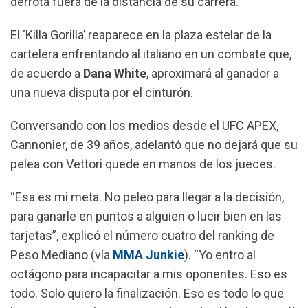
derrota fuera de la distancia de su carrera.
o
A
r
o
p
a
El ‘Killa Gorilla’ reaparece en la plaza estelar de la
k
p
m
cartelera enfrentando al italiano en un combate que,
de acuerdo a
Dana White
, aproximará al ganador a
una nueva disputa por el cinturón.
Conversando con los medios desde el UFC APEX,
Cannonier, de 39 años, adelantó que no dejará que su
pelea con Vettori quede en manos de los jueces.
“Esa es mi meta. No peleo para llegar a la decisión,
para ganarle en puntos a alguien o lucir bien en las
tarjetas”, explicó el número cuatro del ranking de
Peso Mediano (vía
MMA Junkie
). “Yo entro al
octágono para incapacitar a mis oponentes. Eso es
todo. Solo quiero la finalización. Eso es todo lo que