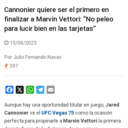
Cannonier quiere ser el primero en
finalizar a Marvin Vettori: “No peleo
para lucir bien en las tarjetas”
15/06/2023
Por
Julio Fernando Navas
597
F
X
W
T
E
a
h
e
m
Aunque hay una oportunidad titular en juego,
Jared
c
a
l
a
Cannonier
ve el
UFC Vegas 75
como la ocasión
e
t
e
i
perfecta para propinarle a
Marvin Vettori
la primera
b
s
g
l