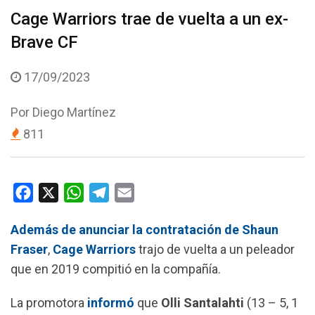
Cage Warriors trae de vuelta a un ex-
Brave CF
17/09/2023
Por
Diego Martínez
811
F
X
W
T
E
a
h
e
m
Además de anunciar la contratación de Shaun
c
a
l
a
Fraser
,
Cage
Warriors
trajo de vuelta a un peleador
e
t
e
i
que en 2019 compitió en la compañía.
b
s
g
l
o
A
r
La promotora
informó
que
Olli
Santalahti
(13 – 5, 1
o
p
a