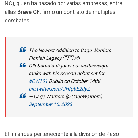
NC), quien ha pasado por varias empresas, entre
k
p
m
ellas
Brave
CF
, firmó un contrato de múltiples
combates.
The Newest Addition to Cage Warriors'
Finnish Legacy 🇫🇮 ✍️
Olli Santalahti joins our welterweight
ranks with his second debut set for
#CW161
Dublin on October 14th!
pic.twitter.com/JHfgbE2dyZ
— Cage Warriors (@CageWarriors)
September 16, 2023
El finlandés perteneciente a la división de Peso