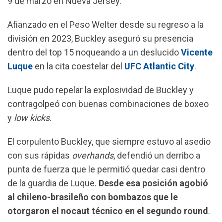
9 de marzo en Nueva Jersey.
o
A
r
o
p
a
Afianzado en el Peso Welter desde su regreso a la
k
p
m
división en 2023, Buckley aseguró su presencia
dentro del top 15 noqueando a un deslucido
Vicente
Luque
en la cita coestelar del
UFC Atlantic City
.
Luque pudo repelar la explosividad de Buckley y
contragolpeó con buenas combinaciones de boxeo
y
low kicks
.
El corpulento Buckley, que siempre estuvo al asedio
con sus rápidas
overhands
, defendió un derribo a
punta de fuerza que le permitió quedar casi dentro
de la guardia de Luque.
Desde esa posición agobió
al chileno-brasileño con bombazos que le
otorgaron el nocaut técnico en el segundo round
.