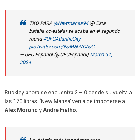
TKO PARA
@Newmansa94
🤯 Esta
batalla co-estelar se acaba en el segundo
round
#UFCAtlanticCity
pic.twitter.com/NyM5bVCAyC
— UFC Español (@UFCEspanol)
March 31,
2024
Buckley ahora se encuentra 3 – 0 desde su vuelta a
las 170 libras. ‘New Mansa’ venía de imponerse a
Alex Morono
y
André Fialho
.