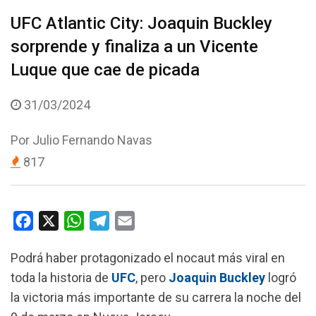
UFC Atlantic City: Joaquin Buckley
sorprende y finaliza a un Vicente
Luque que cae de picada
31/03/2024
Por
Julio Fernando Navas
817
F
X
W
T
E
a
h
e
m
Podrá haber protagonizado el nocaut más viral en
c
a
l
a
toda la historia de
UFC
, pero
Joaquin Buckley
logró
e
t
e
i
la victoria más importante de su carrera la noche del
b
s
g
l