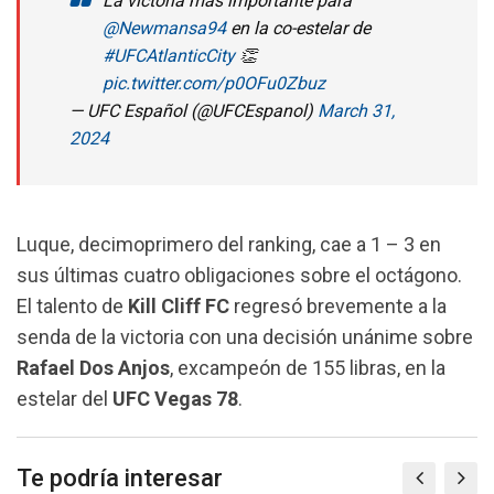
La victoria más importante para
@Newmansa94
en la co-estelar de
#UFCAtlanticCity
👏
pic.twitter.com/p0OFu0Zbuz
— UFC Español (@UFCEspanol)
March 31,
2024
Luque, decimoprimero del ranking, cae a 1 – 3 en
sus últimas cuatro obligaciones sobre el octágono.
El talento de
Kill Cliff FC
regresó brevemente a la
senda de la victoria con una decisión unánime sobre
Rafael Dos Anjos
, excampeón de 155 libras, en la
estelar del
UFC
Vegas 78
.
Te podría interesar