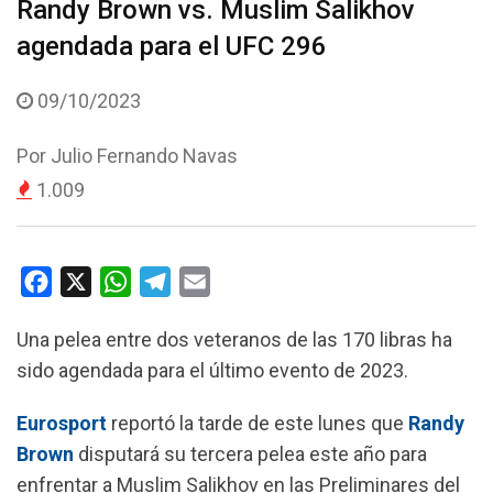
Randy Brown vs. Muslim Salikhov
agendada para el UFC 296
09/10/2023
Por
Julio Fernando Navas
1.009
F
X
W
T
E
a
h
e
m
Una pelea entre dos veteranos de las 170 libras ha
c
a
l
a
sido agendada para el último evento de 2023.
e
t
e
i
b
s
g
l
Eurosport
reportó la tarde de este lunes que
Randy
o
A
r
Brown
disputará su tercera pelea este año para
o
p
a
enfrentar a Muslim Salikhov en las Preliminares del