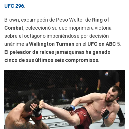
k
p
m
UFC 296
.
Brown, excampeón de Peso Welter de
Ring of
Combat
, coleccionó su decimoprimera victoria
sobre el octágono imponiéndose por decisión
unánime a
Wellington Turman
en el
UFC on ABC
5.
El peleador de raíces jamaiquinas ha ganado
cinco de sus últimos seis compromisos
.