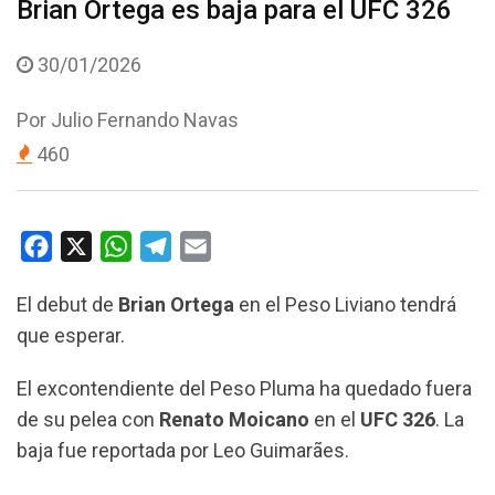
Brian Ortega es baja para el UFC 326
30/01/2026
Por
Julio Fernando Navas
460
F
X
W
T
E
a
h
e
m
El debut de
Brian Ortega
en el Peso Liviano tendrá
c
a
l
a
que esperar.
e
t
e
i
b
s
g
l
El excontendiente del Peso Pluma ha quedado fuera
o
A
r
de su pelea con
Renato Moicano
en el
UFC 326
. La
o
p
a
baja fue reportada por Leo Guimarães.
k
p
m