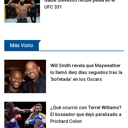
Gable Steveson recibe pelea en el
UFC 331
Más Visto
Will Smith revela que Mayweather
lo llamó diez días seguidos tras la
‘bofetada’ en los Oscars
¿Qué ocurrió con Terrel Williams?
El boxeador que dejó paralizado a
Prichard Colon