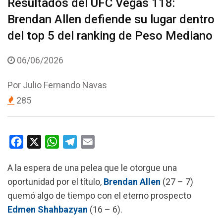
Resultados del UFC Vegas 118:
Brendan Allen defiende su lugar dentro
del top 5 del ranking de Peso Mediano
06/06/2026
Por
Julio Fernando Navas
285
F
X
W
T
E
a
h
e
m
A la espera de una pelea que le otorgue una
c
a
l
a
oportunidad por el título,
Brendan Allen
(27 – 7)
e
t
e
i
quemó algo de tiempo con el eterno prospecto
b
s
g
l
Edmen Shahbazyan
(16 – 6).
o
A
r