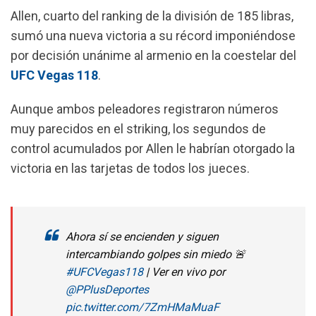
o
p
a
Allen, cuarto del ranking de la división de 185 libras,
k
p
m
sumó una nueva victoria a su récord imponiéndose
por decisión unánime al armenio en la coestelar del
UFC Vegas 118
.
Aunque ambos peleadores registraron números
muy parecidos en el striking, los segundos de
control acumulados por Allen le habrían otorgado la
victoria en las tarjetas de todos los jueces.
Ahora sí se encienden y siguen
intercambiando golpes sin miedo 🚨
#UFCVegas118
| Ver en vivo por
@PPlusDeportes
pic.twitter.com/7ZmHMaMuaF