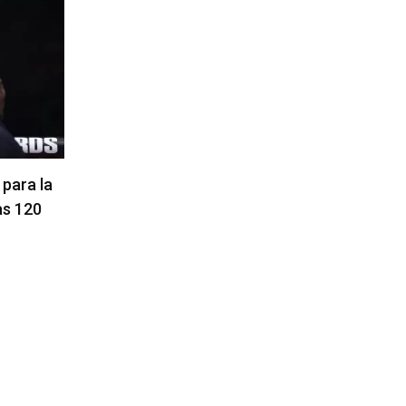
ompleta
La hija de Frank Mir competirá en
Kama
el Dana White’s Contender Series
Peso
05/08/2026
07