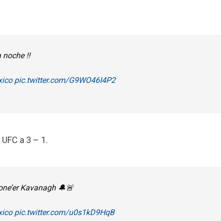
 noche ‼️
ico
pic.twitter.com/G9WO46I4P2
 UFC a 3 – 1.
Lone’er Kavanagh 🔔🚨
ico
pic.twitter.com/u0s1kD9HqB