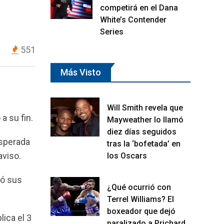
competirá en el Dana
White’s Contender
Series
551
Más Visto
Will Smith revela que
a su fin.
Mayweather lo llamó
diez días seguidos
esperada
tras la ‘bofetada’ en
aviso.
los Oscars
ró sus
¿Qué ocurrió con
Terrel Williams? El
boxeador que dejó
lica el 3
paralizado a Prichard