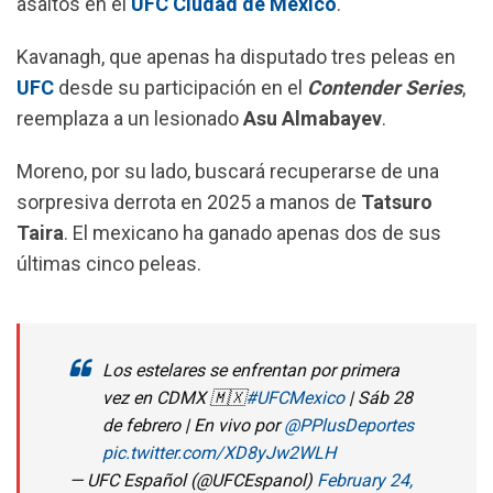
asaltos en el
UFC Ciudad de México
.
o
A
r
o
p
a
Kavanagh, que apenas ha disputado tres peleas en
k
p
m
UFC
desde su participación en el
Contender Series
,
reemplaza a un lesionado
Asu
Almabayev
.
Moreno, por su lado, buscará recuperarse de una
sorpresiva derrota en 2025 a manos de
Tatsuro
Taira
. El mexicano ha ganado apenas dos de sus
últimas cinco peleas.
Los estelares se enfrentan por primera
vez en CDMX 🇲🇽
#UFCMexico
| Sáb 28
de febrero | En vivo por
@PPlusDeportes
pic.twitter.com/XD8yJw2WLH
— UFC Español (@UFCEspanol)
February 24,