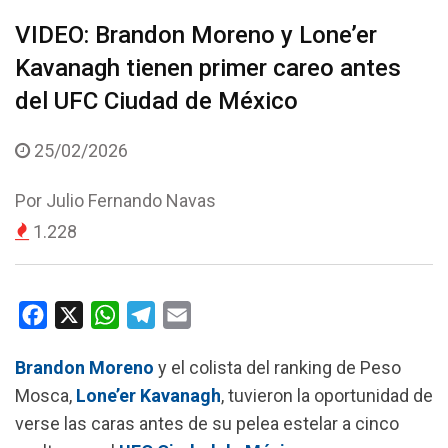
VIDEO: Brandon Moreno y Lone’er
Kavanagh tienen primer careo antes
del UFC Ciudad de México
25/02/2026
Por
Julio Fernando Navas
1.228
F
X
W
T
E
a
h
e
m
Brandon Moreno
y el colista del ranking de Peso
c
a
l
a
Mosca,
Lone’er Kavanagh
, tuvieron la oportunidad de
e
t
e
i
verse las caras antes de su pelea estelar a cinco
b
s
g
l