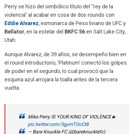
o
A
r
Perry se hizo del simbólico título del “rey de la
o
p
a
violencia” al acabar en cosa de dos rounds con
k
p
m
Eddie Alvarez
, exmonarca de Peso liviano de UFC y
Bellator
, en la estelar del
BKFC 56
en Salt Lake City,
Utah.
Aunque Alvarez, de 39 años, se desempeño bien en
el round introductorio, ‘Platinum’ conectó los golpes
de poder en el segundo, lo cual provocó que la
esquina azul arrojara la toalla antes de la tercera
vuelta.
Mike Perry IS YOUR KING OF VIOLENCE🔥
pic.twitter.com/3gymTOcCt8
— Bare Knuckle FC (@bareknucklefc)