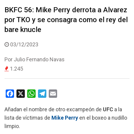
BKFC 56: Mike Perry derrota a Alvarez
por TKO y se consagra como el rey del
bare knucle
03/12/2023
Por
Julio Fernando Navas
1.245
F
X
W
T
E
a
h
e
m
Añadan el nombre de otro excampeón de
UFC
a la
c
a
l
a
lista de víctimas de
Mike Perry
en el boxeo a nudillo
e
t
e
i
limpio.
b
s
g
l