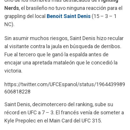
o
p
a
Nerds
, el brasileño no tuvo ninguna reacción para el
k
p
m
grappling del local
Benoit Saint Denis
(15 – 3 – 1
NC).
Sin asumir muchos riesgos, Saint Denis hizo recular
al visitante contra la jaula en búsqueda de derribos.
Fue al tercero que le ganó la espalda antes de
encajar una apretada mataleón que le concedió la
victoria.
https://twitter.com/UFCEspanol/status/1964439989
606818228
Saint Denis, decimotercero del ranking, sube su
récord en UFC a 7 – 3. El francés venía de someter a
Kyle Prepolec en el Main Card del UFC 315.