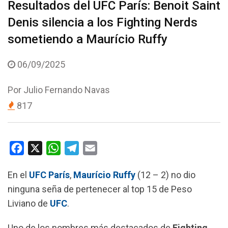
Resultados del UFC París: Benoit Saint
Denis silencia a los Fighting Nerds
sometiendo a Maurício Ruffy
06/09/2025
Por
Julio Fernando Navas
817
F
X
W
T
E
a
h
e
m
En el
UFC París
,
Maurício Ruffy
(12 – 2) no dio
c
a
l
a
ninguna seña de pertenecer al top 15 de Peso
e
t
e
i
Liviano de
UFC
.
b
s
g
l
o
A
r
Uno de los nombres más destacados de
Fighting