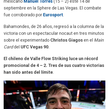
mexicano
Manuel Torres
(15 – 2) este 14 de
o
p
a
septiembre en la Sphere de Las Vegas. El combate
k
p
m
fue corroborado por
Eurosport
.
Bahamondes, de 26 años, regresó a la columna de la
victoria con un espectacular nocaut en tres minutos
sobre el experimentado
Christos
Giagos
en el
Main
Card
del
UFC Vegas 90
.
El chileno de Valle Flow Striking luce un récord
promocional de 4 – 2. Tres de sus cuatro victorias
han sido antes del límite
.