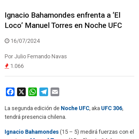
Ignacio Bahamondes enfrenta a ‘El
Loco’ Manuel Torres en Noche UFC
16/07/2024
Por
Julio Fernando Navas
1.066
F
X
W
T
E
a
h
e
m
La segunda edición de
Noche UFC
, aka
UFC 306
,
c
a
l
a
tendrá presencia chilena.
e
t
e
i
b
s
g
l
Ignacio Bahamondes
(15 – 5) medirá fuerzas con el
o
A
r