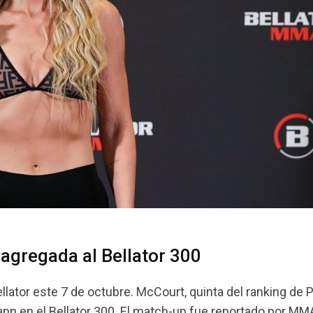
gregada al Bellator 300
lator este 7 de octubre. McCourt, quinta del ranking de 
nn en el Bellator 300. El match-up fue reportado por MM