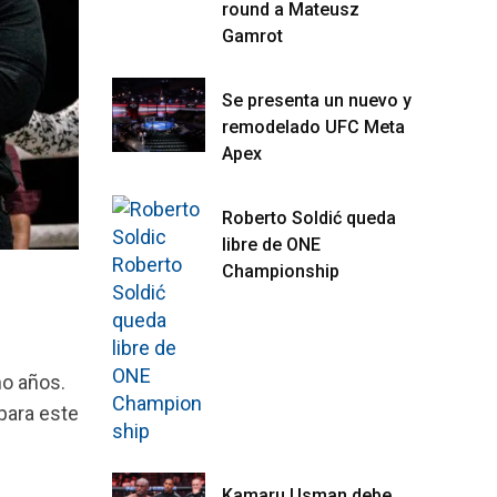
round a Mateusz
Gamrot
Se presenta un nuevo y
remodelado UFC Meta
Apex
Roberto Soldić queda
libre de ONE
Championship
ho años.
para este
Kamaru Usman debe