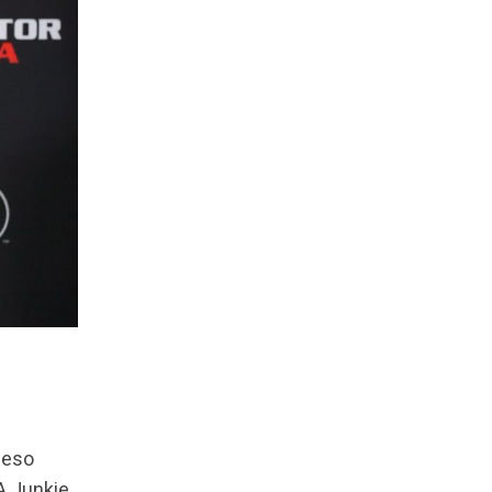
Peso
A Junkie