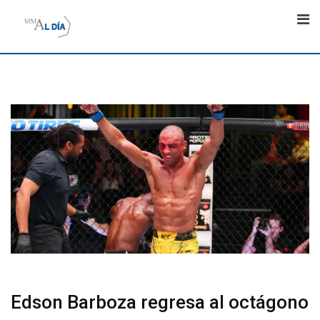
Skip
to
content
Edson Barboza regresa al octágono