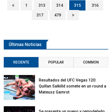
1
313
314
315
316
317
479
Últimas Noticias
RECIENTE
POPULAR
COMMON
Resultados del UFC Vegas 120:
Quillan Salkilld somete en un round a
Mateusz Gamrot
Se presenta un nuevo y remodelado