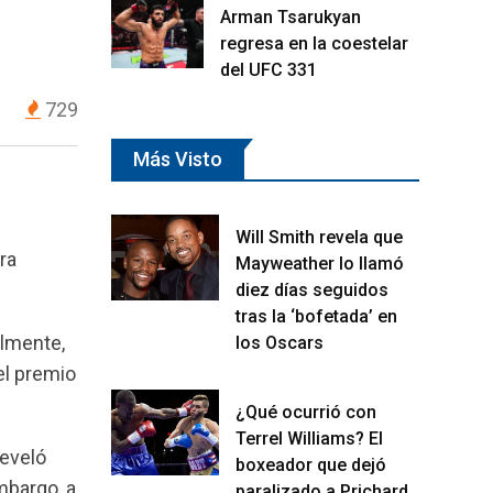
Arman Tsarukyan
regresa en la coestelar
del UFC 331
729
Más Visto
Will Smith revela que
ra
Mayweather lo llamó
diez días seguidos
tras la ‘bofetada’ en
almente,
los Oscars
el premio
¿Qué ocurrió con
Terrel Williams? El
reveló
boxeador que dejó
embargo, a
paralizado a Prichard