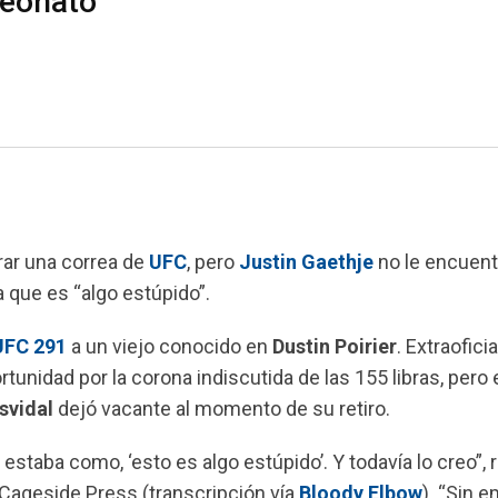
peonato”
rar una correa de
UFC
, pero
Justin Gaethje
no le encuent
 que es “algo estúpido”.
UFC 291
a un viejo conocido en
Dustin Poirier
. Extraofici
tunidad por la corona indiscutida de las 155 libras, pero 
svidal
dejó vacante al momento de su retiro.
estaba como, ‘esto es algo estúpido’. Y todavía lo creo”, 
 Cageside Press (transcripción vía
Bloody Elbow
). “Sin 