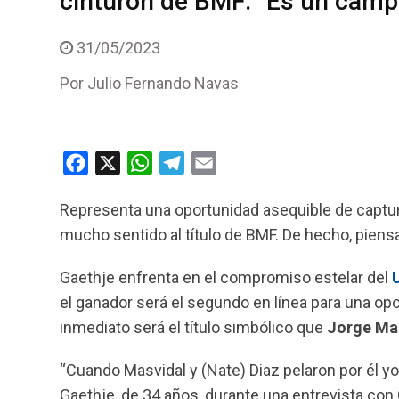
cinturón de BMF: “Es un cam
31/05/2023
Por
Julio Fernando Navas
F
X
W
T
E
a
h
e
m
Representa una oportunidad asequible de captu
c
a
l
a
mucho sentido al título de BMF. De hecho, piensa
e
t
e
i
b
s
g
l
Gaethje enfrenta en el compromiso estelar del
o
A
r
el ganador será el segundo en línea para una opor
o
p
a
inmediato será el título simbólico que
Jorge Ma
k
p
m
“Cuando Masvidal y (Nate) Diaz pelaron por él yo 
Gaethje, de 34 años, durante una entrevista con