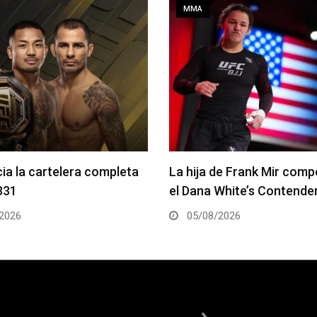
MMA
de Frank Mir competirá en
Joshua Van vs. Alexandre
White’s Contender Series
2 será la pelea estelar de
2026
05/08/2026