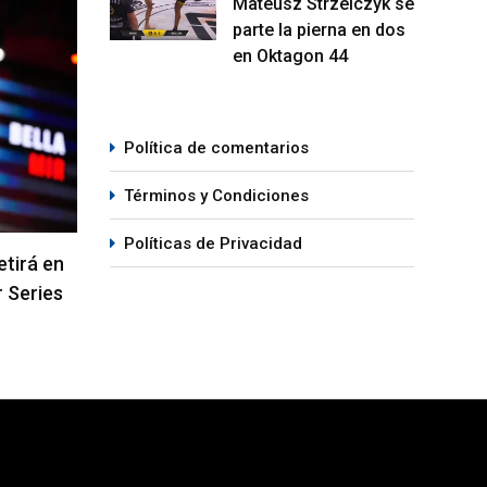
Mateusz Strzelczyk se
MMA
M
parte la pierna en dos
en Oktagon 44
Política de comentarios
Términos y Condiciones
Políticas de Privacidad
 Pantoja
Arman Tsarukyan regresa en la
Quil
l UFC 331
coestelar del UFC 331
pele
05/08/2026
06