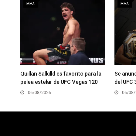
MMA
MMA
a la
Se anuncia la cartelera completa
La hija 
20
del UFC 331
el Dana 
06/08/2026
05/08/