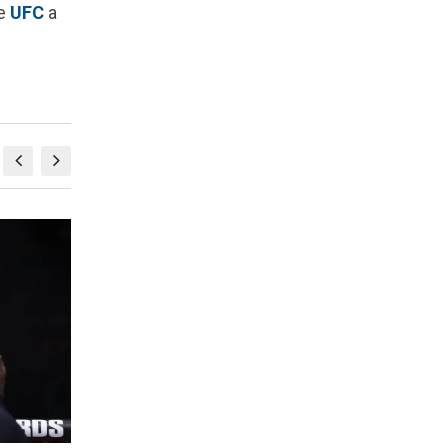
de
UFC
a
MMA
M