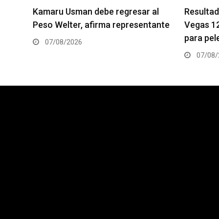
al
Resultados de los pesajes del UFC
Quillan S
tante
Vegas 120: Gamrot hace peso
pelea es
para pelea con Salkilld
06/08/
07/08/2026