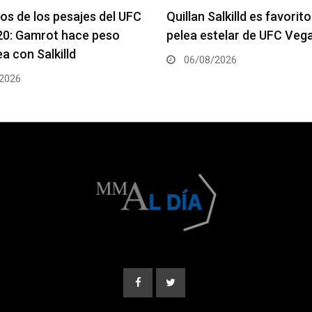
alkilld es favorito para la
Se anuncia la cartelera c
telar de UFC Vegas 120
del UFC 331
2026
06/08/2026