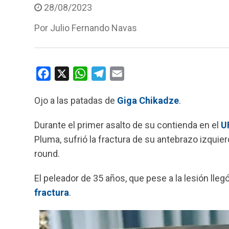
28/08/2023
Por
Julio Fernando Navas
F
X
W
T
E
a
h
e
m
Ojo a las patadas de
Giga Chikadze
.
c
a
l
a
e
t
e
i
Durante el primer asalto de su contienda en el
U
b
s
g
l
Pluma, sufrió la fractura de su antebrazo izquie
o
A
r
round.
o
p
a
k
p
m
El peleador de 35 años, que pese a la lesión llegó
fractura
.