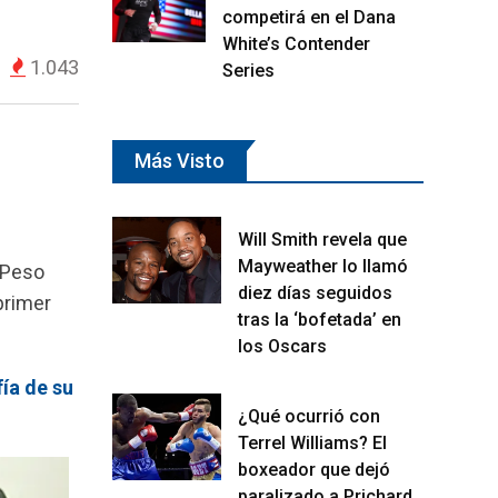
competirá en el Dana
White’s Contender
1.043
Series
Más Visto
Will Smith revela que
Mayweather lo llamó
 Peso
diez días seguidos
primer
tras la ‘bofetada’ en
los Oscars
ía de su
¿Qué ocurrió con
Terrel Williams? El
boxeador que dejó
paralizado a Prichard