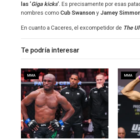
las ‘
Giga kicks
‘
. Es precisamente por esas pata
nombres como
Cub Swanson
y
Jamey Simmo
En cuanto a Caceres, el excompetidor de
The Ul
Te podría interesar
MMA
MMA