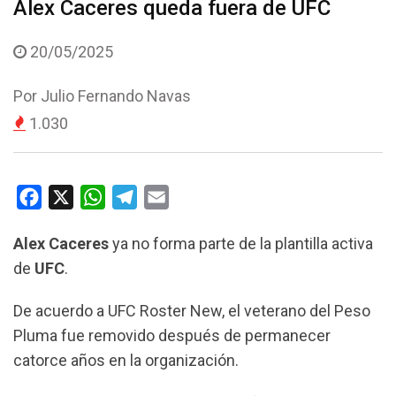
Alex Caceres queda fuera de UFC
20/05/2025
Por
Julio Fernando Navas
1.030
F
X
W
T
E
a
h
e
m
Alex Caceres
ya no forma parte de la plantilla activa
c
a
l
a
de
UFC
.
e
t
e
i
b
s
g
l
De acuerdo a UFC Roster New, el veterano del Peso
o
A
r
Pluma fue removido después de permanecer
o
p
a
catorce años en la organización.
k
p
m