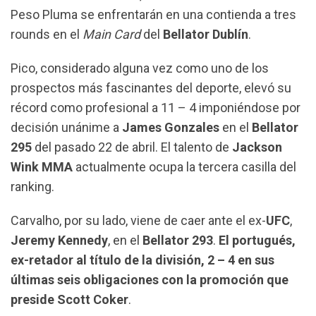
k
p
m
Peso Pluma se enfrentarán en una contienda a tres
rounds en el
Main Card
del
Bellator Dublín
.
Pico, considerado alguna vez como uno de los
prospectos más fascinantes del deporte, elevó su
récord como profesional a 11 – 4 imponiéndose por
decisión unánime a
James Gonzales
en el
Bellator
295
del pasado 22 de abril. El talento de
Jackson
Wink MMA
actualmente ocupa la tercera casilla del
ranking.
Carvalho, por su lado, viene de caer ante el ex-
UFC
,
Jeremy Kennedy
, en el
Bellator 293
.
El portugués,
ex-retador al título de la división, 2 – 4 en sus
últimas seis obligaciones con la promoción que
preside Scott Coker
.