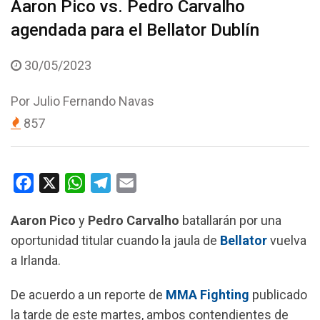
Aaron Pico vs. Pedro Carvalho
agendada para el Bellator Dublín
30/05/2023
Por
Julio Fernando Navas
857
F
X
W
T
E
a
h
e
m
Aaron Pico
y
Pedro Carvalho
batallarán por una
c
a
l
a
oportunidad titular cuando la jaula de
Bellator
vuelva
e
t
e
i
a Irlanda.
b
s
g
l
o
A
r
De acuerdo a un reporte de
MMA Fighting
publicado
o
p
a
la tarde de este martes, ambos contendientes de