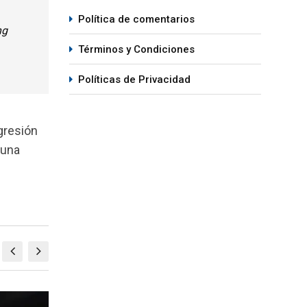
Política de comentarios
ng
Términos y Condiciones
Políticas de Privacidad
gresión
 una
VIDEOS
VI