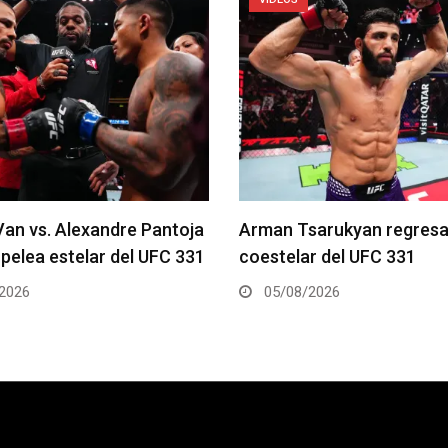
arukyan regresa en la
Gable Steveson recibe pel
r del UFC 331
UFC 331
2026
05/08/2026