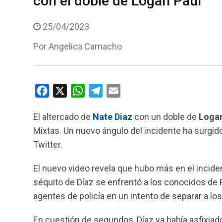
con el doble de Logan Paul
25/04/2023
Por
Angelica Camacho
F
X
W
T
E
a
h
e
m
El altercado de
Nate Diaz
con un doble de
Logan
c
a
l
a
Mixtas. Un nuevo ángulo del incidente ha surgido
e
t
e
i
Twitter.
b
s
g
l
o
A
r
El nuevo video revela que hubo más en el incide
o
p
a
séquito de Díaz se enfrentó a los conocidos de Pe
k
p
m
agentes de policía en un intento de separar a lo
En cuestión de segundos, Díaz ya había asfixiado