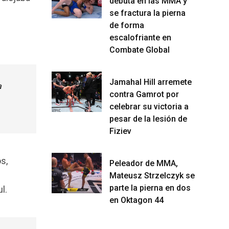
debuta en las MMA y
se fractura la pierna
de forma
escalofriante en
Combate Global
Jamahal Hill arremete
a
contra Gamrot por
celebrar su victoria a
pesar de la lesión de
Fiziev
s,
Peleador de MMA,
Mateusz Strzelczyk se
parte la pierna en dos
l.
en Oktagon 44