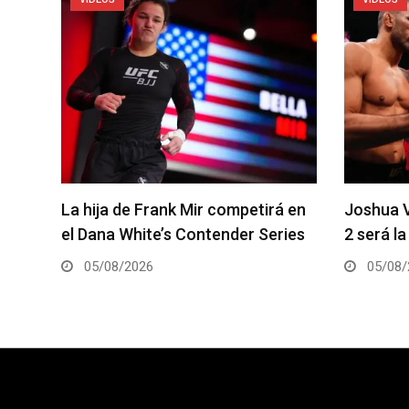
á en
Joshua Van vs. Alexandre Pantoja
Arman Ts
ies
2 será la pelea estelar del UFC 331
coestela
05/08/2026
05/08/