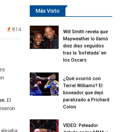
Más Visto
814
Will Smith revela que
Mayweather lo llamó
diez días seguidos
tras la ‘bofetada’ en
los Oscars
les
en
¿Qué ocurrió con
Terrel Williams? El
boxeador que dejó
on
. El
paralizado a Prichard
Colon
unieron
VIDEO: Peleador
 alejaba