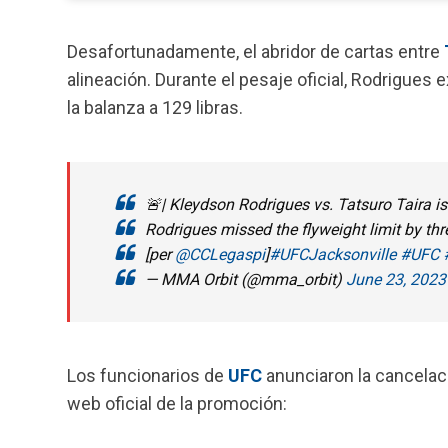
Desafortunadamente, el abridor de cartas entre
alineación.
Durante el pesaje oficial, Rodrigues e
la balanza a 129 libras.
🚨| Kleydson Rodrigues vs. Tatsuro Taira is
Rodrigues missed the flyweight limit by th
[per
@CCLegaspi
]
#UFCJacksonville
#UFC
— MMA Orbit (@mma_orbit)
June 23, 2023
Los funcionarios de
UFC
anunciaron la cancelaci
web oficial de la promoción: