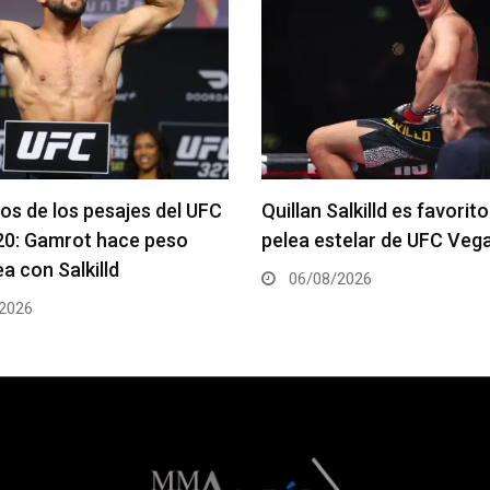
s pesajes del UFC
Quillan Salkilld es favorito para la
ot hace peso
pelea estelar de UFC Vegas 120
lkilld
06/08/2026