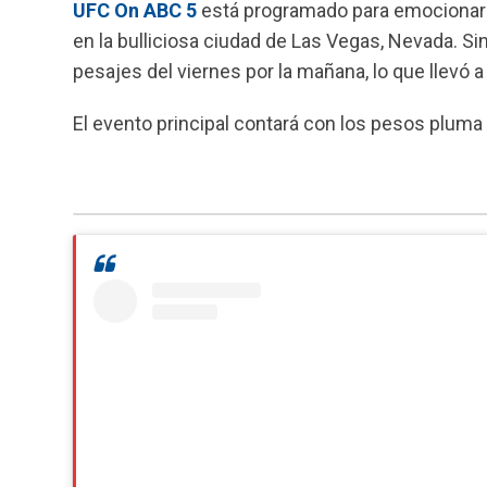
UFC On ABC 5
está programado para emocionar a
c
a
l
a
en la bulliciosa ciudad de Las Vegas, Nevada. S
e
t
e
i
pesajes del viernes por la mañana, lo que llevó a 
b
s
g
l
o
A
r
El evento principal contará con los pesos pluma
o
p
a
k
p
m