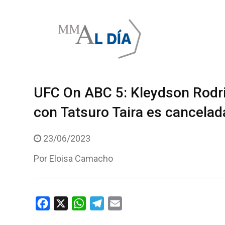
Skip
to
content
UFC On ABC 5: Kleydson Rodrig
con Tatsuro Taira es cancelad
23/06/2023
Por
Eloisa Camacho
F
X
W
T
E
a
h
e
m