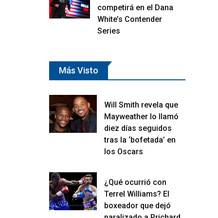
competirá en el Dana
White’s Contender
Series
Más Visto
Will Smith revela que
Mayweather lo llamó
diez días seguidos
tras la ‘bofetada’ en
los Oscars
¿Qué ocurrió con
Terrel Williams? El
boxeador que dejó
paralizado a Prichard