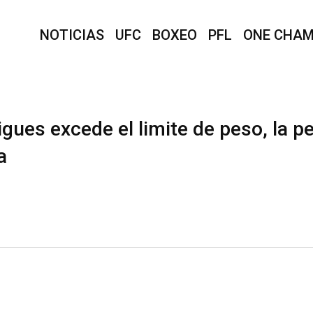
NOTICIAS
UFC
BOXEO
PFL
ONE CHAM
ues excede el limite de peso, la p
a