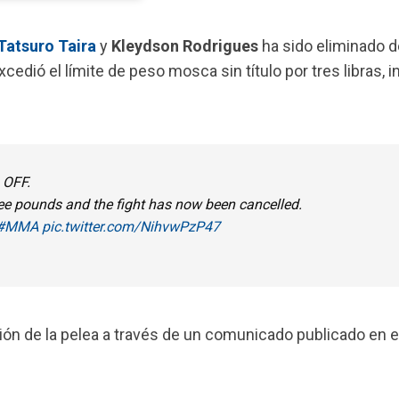
Tatsuro Taira
y
Kleydson Rodrigues
ha sido eliminado d
xcedió el límite de peso mosca sin título por tres libras, 
 OFF.
ree pounds and the fight has now been cancelled.
#MMA
pic.twitter.com/NihvwPzP47
ón de la pelea a través de un
comunicado publicado
en el