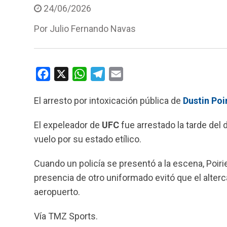
24/06/2026
Por
Julio Fernando Navas
F
X
W
T
E
a
h
e
m
El arresto por intoxicación pública de
Dustin Poi
c
a
l
a
e
t
e
i
El expeleador de
UFC
fue arrestado la tarde del
b
s
g
l
vuelo por su estado etílico.
o
A
r
o
p
a
Cuando un policía se presentó a la escena, Poirier
k
p
m
presencia de otro uniformado evitó que el alterc
aeropuerto.
Vía TMZ Sports.