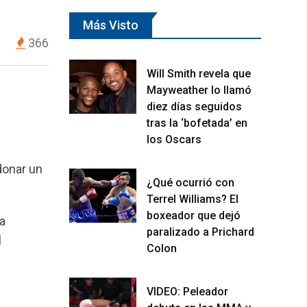
Más Visto
366
Will Smith revela que
Mayweather lo llamó
diez días seguidos
tras la ‘bofetada’ en
los Oscars
donar un
¿Qué ocurrió con
Terrel Williams? El
boxeador que dejó
la
paralizado a Prichard
l
Colon
VIDEO: Peleador