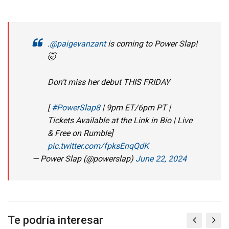
.
@paigevanzant
is coming to Power Slap!
🤯
Don’t miss her debut THIS FRIDAY
[
#PowerSlap8
| 9pm ET/6pm PT |
Tickets Available at the Link in Bio | Live
& Free on Rumble]
pic.twitter.com/fpksEnqQdK
— Power Slap (@powerslap)
June 22, 2024
Te podría interesar