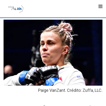
Skip
to
content
Paige VanZant. Crédito: Zuffa, LLC.