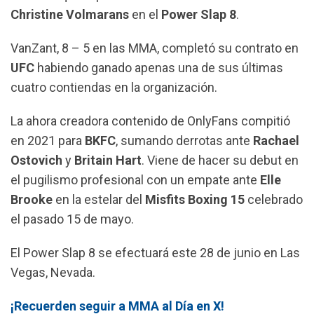
k
p
m
Christine Volmarans
en el
Power Slap 8
.
VanZant, 8 – 5 en las MMA, completó su contrato en
UFC
habiendo ganado apenas una de sus últimas
cuatro contiendas en la organización.
La ahora creadora contenido de OnlyFans compitió
en 2021 para
BKFC
, sumando derrotas ante
Rachael
Ostovich
y
Britain Hart
. Viene de hacer su debut en
el pugilismo profesional con un empate ante
Elle
Brooke
en la estelar del
Misfits Boxing 15
celebrado
el pasado 15 de mayo.
El Power Slap 8 se efectuará este 28 de junio en Las
Vegas, Nevada.
¡Recuerden seguir a MMA al Día en X!