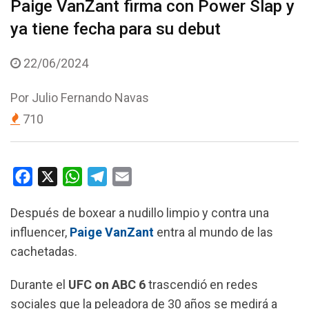
Paige VanZant firma con Power Slap y
ya tiene fecha para su debut
22/06/2024
Por
Julio Fernando Navas
710
F
X
W
T
E
a
h
e
m
Después de boxear a nudillo limpio y contra una
c
a
l
a
influencer,
Paige VanZant
entra al mundo de las
e
t
e
i
cachetadas.
b
s
g
l
o
A
r
Durante el
UFC on ABC 6
trascendió en redes
o
p
a
sociales que la peleadora de 30 años se medirá a