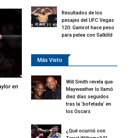
Resultados de los
BOXEO
BOXEO
pesajes del UFC Vegas
120: Gamrot hace peso
para pelea con Salkilld
Más Visto
Will Smith revela que
or en
Jake Paul vs. Anthony Joshua es
Nate D
Mayweather lo llamó
oficial para el 19 de diciembre
revanc
diez días seguidos
tras la ‘bofetada’ en
17/11/2025
06/1
los Oscars
¿Qué ocurrió con