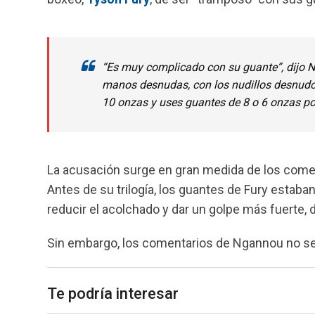
e
t
e
i
b
s
g
l
o
A
r
o
p
a
“Es muy complicado con su guante”, dijo 
k
p
m
manos desnudas, con los nudillos desnudo
10 onzas y uses guantes de 8 o 6 onzas por
La acusación surge en gran medida de los come
Antes de su trilogía, los guantes de Fury estaban 
reducir el acolchado y dar un golpe más fuerte, 
Sin embargo, los comentarios de Ngannou no sen
Te podría interesar