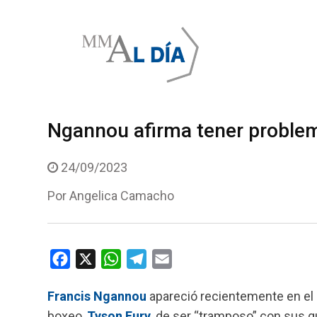
Skip
to
content
Ngannou afirma tener problem
24/09/2023
Por
Angelica Camacho
F
X
W
T
E
a
h
e
m
Francis Ngannou
apareció recientemente en el
c
a
l
a
boxeo,
Tyson Fury
, de ser “tramposo” con sus g