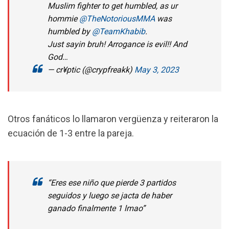
Muslim fighter to get humbled, as ur
hommie
@TheNotoriousMMA
was
humbled by
@TeamKhabib
.
Just sayin bruh! Arrogance is evil!! And
God…
— cr¥ptic (@crypfreakk)
May 3, 2023
Otros fanáticos lo llamaron vergüenza y reiteraron la
ecuación de 1-3 entre la pareja.
“Eres ese niño que pierde 3 partidos
seguidos y luego se jacta de haber
ganado finalmente 1 lmao”