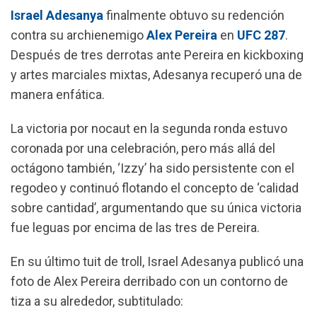
Israel Adesanya
finalmente obtuvo su redención
c
a
l
a
contra su archienemigo
Alex Pereira
en
UFC 287
.
e
t
e
i
Después de tres derrotas ante Pereira en kickboxing
b
s
g
l
y artes marciales mixtas, Adesanya recuperó una de
o
A
r
manera enfática.
o
p
a
k
p
m
La victoria por nocaut en la segunda ronda estuvo
coronada por una celebración, pero más allá del
octágono también, ‘Izzy’ ha sido persistente con el
regodeo y continuó flotando el concepto de ‘calidad
sobre cantidad’, argumentando que su única victoria
fue leguas por encima de las tres de Pereira.
En su último tuit de troll, Israel Adesanya publicó una
foto de Alex Pereira derribado con un contorno de
tiza a su alrededor, subtitulado: