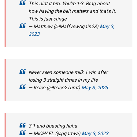
This aint it bro. You're 1-3. Brag about
how having the belt matters and that's it.
This is just cringe.
— Matthew (@MaffyewAgain23)
May 3,
2023
Never seen someone milk 1 win after
losing 3 straight times in my life
— Kelso (@Kelso2Turnt)
May 3, 2023
3-1 and boasting haha
— MICHAEL (@pgamva)
May 3, 2023