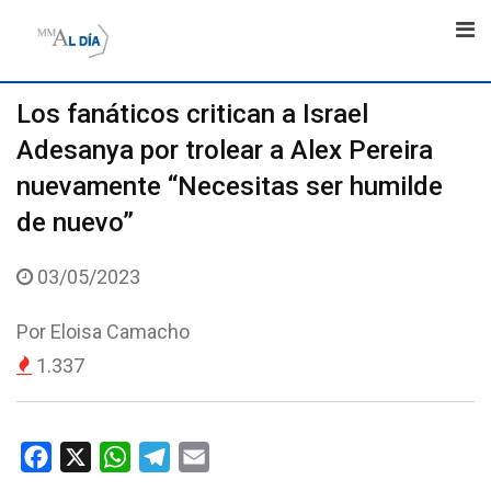
Skip
to
content
Los fanáticos critican a Israel
Adesanya por trolear a Alex Pereira
nuevamente “Necesitas ser humilde
de nuevo”
03/05/2023
Por
Eloisa Camacho
1.337
F
X
W
T
E
a
h
e
m