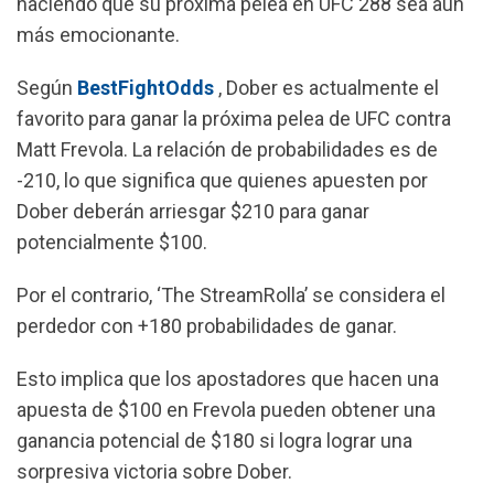
haciendo que su próxima pelea en UFC 288 sea aún
más emocionante.
Según
BestFightOdds
, Dober es actualmente el
favorito para ganar la próxima pelea de UFC contra
Matt Frevola. La relación de probabilidades es de
-210, lo que significa que quienes apuesten por
Dober deberán arriesgar $210 para ganar
potencialmente $100.
Por el contrario, ‘The StreamRolla’ se considera el
perdedor con +180 probabilidades de ganar.
Esto implica que los apostadores que hacen una
apuesta de $100 en Frevola pueden obtener una
ganancia potencial de $180 si logra lograr una
sorpresiva victoria sobre Dober.