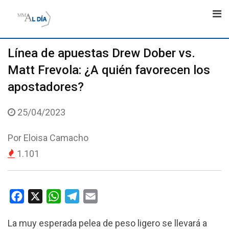
Skip
to
content
Línea de apuestas Drew Dober vs.
Matt Frevola: ¿A quién favorecen los
apostadores?
25/04/2023
Por
Eloisa Camacho
1.101
F
X
W
T
E
a
h
e
m
La muy esperada pelea de peso ligero se llevará a
c
a
l
a