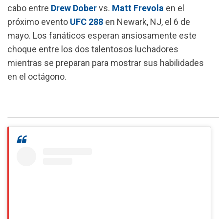
cabo entre
Drew Dober
vs.
Matt Frevola
en el
e
t
e
i
próximo evento
UFC 288
en Newark, NJ, el 6 de
b
s
g
l
mayo. Los fanáticos esperan ansiosamente este
o
A
r
choque entre los dos talentosos luchadores
o
p
a
mientras se preparan para mostrar sus habilidades
k
p
m
en el octágono.