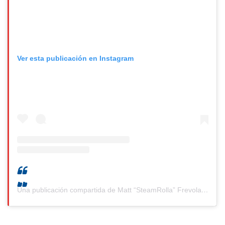
Ver esta publicación en Instagram
Una publicación compartida de Matt “SteamRolla” Frevola (@steamrollafrevola_mma)