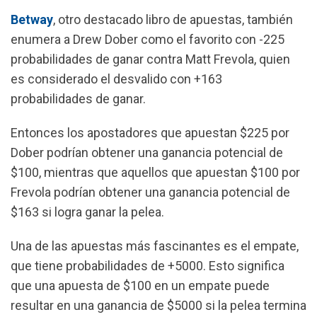
Betway
, otro destacado libro de apuestas, también
enumera a Drew Dober como el favorito con -225
probabilidades de ganar contra Matt Frevola, quien
es considerado el desvalido con +163
probabilidades de ganar.
Entonces los apostadores que apuestan $225 por
Dober podrían obtener una ganancia potencial de
$100, mientras que aquellos que apuestan $100 por
Frevola podrían obtener una ganancia potencial de
$163 si logra ganar la pelea.
Una de las apuestas más fascinantes es el empate,
que tiene probabilidades de +5000. Esto significa
que una apuesta de $100 en un empate puede
resultar en una ganancia de $5000 si la pelea termina