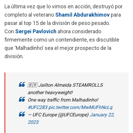
La última vez que lo vimos en acción, destruyó por
completo al veterano
Shamil Abdurakhimov
para
pasar al top 15 de la división de peso pesado.
Con
Sergei Pavlovich
ahora considerado
firmemente como un contendiente, es discutible
que ‘Malhadinho’ sea el mejor prospecto de la
división.
🇧🇷 Jailton Almeida STEAMROLLS
another heavyweight!
One way traffic from Malhadinho!
#UFC283
pic.twitter.com/MwMUFhNcLq
— UFC Europe (@UFCEurope)
January 22,
2023