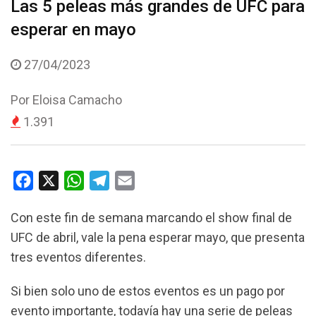
Las 5 peleas más grandes de UFC para
esperar en mayo
27/04/2023
Por
Eloisa Camacho
1.391
F
X
W
T
E
a
h
e
m
Con este fin de semana marcando el show final de
c
a
l
a
UFC de abril, vale la pena esperar mayo, que presenta
e
t
e
i
tres eventos diferentes.
b
s
g
l
o
A
r
Si bien solo uno de estos eventos es un pago por
o
p
a
evento importante, todavía hay una serie de peleas