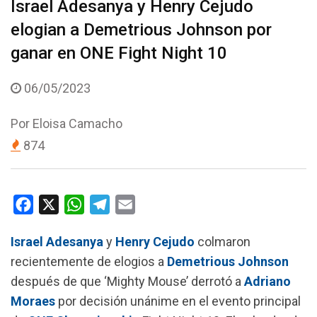
Israel Adesanya y Henry Cejudo
elogian a Demetrious Johnson por
ganar en ONE Fight Night 10
06/05/2023
Por
Eloisa Camacho
874
F
X
W
T
E
a
h
e
m
Israel Adesanya
y
Henry Cejudo
colmaron
c
a
l
a
recientemente de elogios a
Demetrious Johnson
e
t
e
i
después de que ‘Mighty Mouse’ derrotó a
Adriano
b
s
g
l
Moraes
por decisión unánime en el evento principal
o
A
r