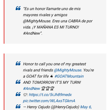
“Es un honor llamarte uno de mis
mayores rivales y amigos
@MightyMouse. Eres una CABRA de por
vida. ¡Y MAÑANA ES MI TURNO!
#AndNew”.
Honor to call you one of my greatest
rivals and friends
@MightyMouse
. You're
a GOAT for life 🐐
#GOATMountain
AND TOMORROW IT'S MY TURN!
#AndNew
🏆🏆🏆
👕:
https://t.co/5rJh89medx
pic.twitter.com/WLAxsTGkmA
— Henry Cejudo (@HenryCejudo)
May 6,