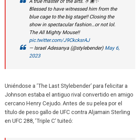
A true master of the arts. 🤌🏾✨
Blessed to have witnessed him from the
blue cage to the big stage!! Closing the
show in spectacular fashion…or not lol.
The All Mighty Mouse!!
pic.twitter.com/J9CkcksrAJ
— Israel Adesanya (@stylebender)
May 6,
2023
Uniéndose a ‘The Last Stylebender’ para felicitar a
Johnson estaba el antiguo rival convertido en amigo
cercano Henry Cejudo.
Antes de su pelea por el
título de peso gallo de UFC contra Aljamain Sterling
en UFC 288, ‘Triple C’ tuiteó: