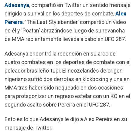
Adesanya
, compartió en Twitter un sentido mensaje
e
t
e
i
dirigido a su rival en los deportes de combate,
Alex
b
s
g
l
Pereira
. ‘The Last Stylebender’ compartió un video
o
A
r
de él y ‘Poatan’ abrazándose luego de su revancha
o
p
a
de MMA recientemente llevada a cabo en UFC 287.
k
p
m
Adesanya encontró la redención en su arco de
cuatro combates en los deportes de combate con el
peleador brasileño-tupi. El neozelandés de origen
nigeriano sufrió dos derrotas en kickboxing y una en
MMA tras haber sido noqueado en dos ocasiones
para protagonizar un regreso estelar con un KO en el
segundo asalto sobre Pereira en el UFC 287.
Esto es lo que Adesanya le dijo a Alex Pereira en su
mensaje de Twitter: