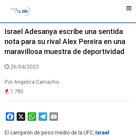
Skip
to
content
Israel Adesanya escribe una sentida
nota para su rival Alex Pereira en una
maravillosa muestra de deportividad
26/04/2023
Por
Angelica Camacho
1.780
F
X
W
T
E
a
h
e
m
El campeón de peso medio de la UFC,
Israel
c
a
l
a