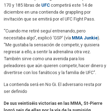
k
p
m
170 y 185 libras de
UFC
competirá este 14 de
diciembre en una contienda de grappling por
invItación que se emitirá por el UFC Fight Pass.
“Cuando me retiré seguí entrenando, pero
necesitaba algo”, explicó ‘GSP’ (vía
MMA Junkie
).
“Me gustaba la sensación de competir, y quisiera
regresar a ello, a sentir la adrenalina otra vez.
También sirve como una avenida para los
peleadores que aún quieren competir, hacer dinero y
divertirse con los fanáticos y la familia de UFC”.
La contienda será en No Gi. El adversario resta por
ser definido
De sus veintiséis victorias en las MMA, St-Pierre
logró seis de ellas por la vía de la sumisión
.