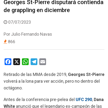
Georges St-Pierre disputará contienda
de grappling en diciembre
07/07/2023
Por
Julio Fernando Navas
866
F
X
W
T
E
a
h
e
m
Retirado de las MMA desde 2019,
Georges St-Pierre
c
a
l
a
volverá a la lona para ver acción, pero no dentro del
e
t
e
i
octágono.
b
s
g
l
o
A
r
Antes de la conferencia pre-pelea del
UFC 290
,
Dana
o
p
a
White
anunció que el legendario ex-campeón de las