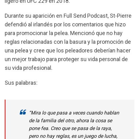
ligero en UFC 229 en 2018.
o
A
r
o
p
a
Durante su aparición en Full Send Podcast, St-Pierre
k
p
m
defendió al irlandés por los comentarios que hizo
para promocionar la pelea. Mencionó que no hay
reglas relacionadas con la basura y la promoción de
una pelea y cree que los peleadores deberían hacer
un mejor trabajo para proteger su vida personal de
su vida profesional.
Sus palabras:
“Mira lo que pasa a veces cuando hablan
de la familia del otro, ahora la cosa se
pone fea. Creo que se pasa de la raya,
pero no hay reglas, es un juego de lucha,