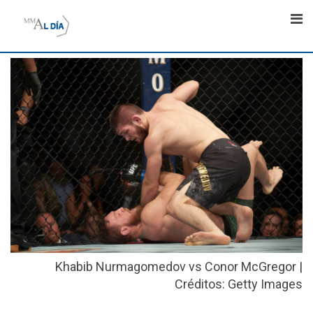
Skip
to
content
Khabib Nurmagomedov vs Conor McGregor |
Créditos: Getty Images