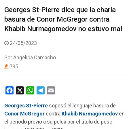
Georges St-Pierre dice que la charla
basura de Conor McGregor contra
Khabib Nurmagomedov no estuvo mal
24/05/2023
Por
Angelica Camacho
735
F
X
W
T
E
a
h
e
m
Georges St-Pierre
sopesó el lenguaje basura de
c
a
l
a
Conor McGregor
contra
Khabib Nurmagomedov
en
e
t
e
i
el período previo a su pelea por el título de peso
b
s
g
l