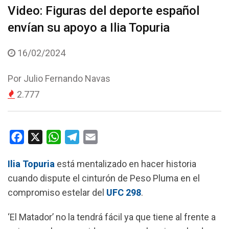
Video: Figuras del deporte español
envían su apoyo a Ilia Topuria
16/02/2024
Por
Julio Fernando Navas
2.777
F
X
W
T
E
a
h
e
m
Ilia Topuria
está mentalizado en hacer historia
c
a
l
a
cuando dispute el cinturón de Peso Pluma en el
e
t
e
i
compromiso estelar del
UFC 298
.
b
s
g
l
o
A
r
‘El Matador’ no la tendrá fácil ya que tiene al frente a
o
p
a