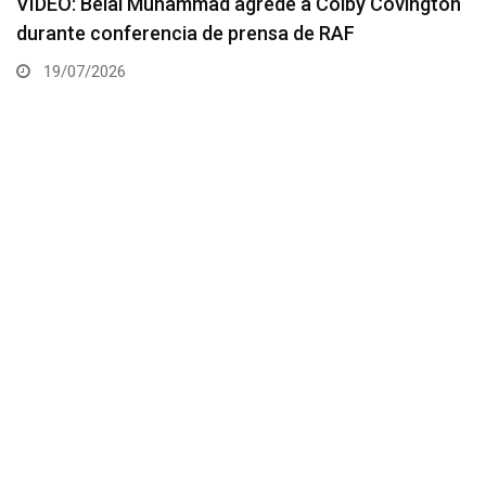
VIDEO: Dricus du Plessis y Kamaru Usman tienen
primero careo antes del UFC Oklahoma City
16/07/2026