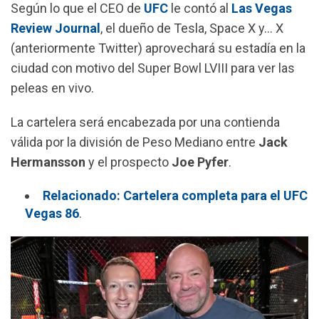
k
p
m
Según lo que el CEO de
UFC
le contó al
Las Vegas
Review Journal
, el dueño de Tesla, Space X y… X
(anteriormente Twitter) aprovechará su estadía en la
ciudad con motivo del Super Bowl LVIII para ver las
peleas en vivo.
La cartelera será encabezada por una contienda
válida por la división de Peso Mediano entre
Jack
Hermansson
y el prospecto
Joe Pyfer
.
Relacionado: Cartelera completa para el UFC
Vegas 86
.