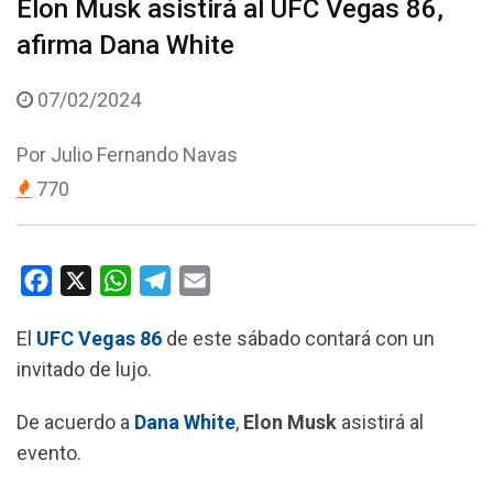
Elon Musk asistirá al UFC Vegas 86,
afirma Dana White
07/02/2024
Por
Julio Fernando Navas
770
F
X
W
T
E
a
h
e
m
El
UFC Vegas 86
de este sábado contará con un
c
a
l
a
invitado de lujo.
e
t
e
i
b
s
g
l
De acuerdo a
Dana White
,
Elon Musk
asistirá al
o
A
r
evento.
o
p
a