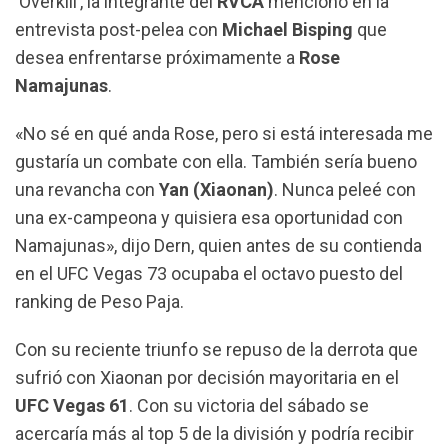
‘Overkill’, la integrante del
RVCA
mencionó en la
o
A
r
entrevista post-pelea con
Michael Bisping
que
o
p
a
desea enfrentarse próximamente a
Rose
k
p
m
Namajunas
.
«No sé en qué anda Rose, pero si está interesada me
gustaría un combate con ella. También sería bueno
una revancha con
Yan (Xiaonan)
. Nunca peleé con
una ex-campeona y quisiera esa oportunidad con
Namajunas», dijo Dern, quien antes de su contienda
en el UFC Vegas 73 ocupaba el octavo puesto del
ranking de Peso Paja.
Con su reciente triunfo se repuso de la derrota que
sufrió con Xiaonan por decisión mayoritaria en el
UFC Vegas 61
. Con su victoria del sábado se
acercaría más al top 5 de la división y podría recibir