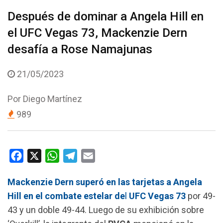
Después de dominar a Angela Hill en
el UFC Vegas 73, Mackenzie Dern
desafía a Rose Namajunas
21/05/2023
Por
Diego Martínez
989
F
X
W
T
E
a
h
e
m
Mackenzie Dern
superó en las tarjetas a
Angela
c
a
l
a
Hill
en el combate estelar de
l
UFC Vegas 73
por 49-
e
t
e
i
43 y un doble 49-44. Luego de su exhibición sobre
b
s
g
l