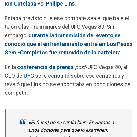
Ion
Cutelaba
vs.
Philipe
Lins
.
b
s
g
l
o
A
r
Estaba previsto que ese combate sea el que baje el
o
p
a
telón a las Preliminares del UFC Vegas 80. Sin
k
p
m
embargo,
durante la transmisión del evento se
conoció que el enfrentamiento entre ambos Pesos
Semi-Completos fue removido de la cartelera
.
En la
conferencia de prensa
post
-UFC Vegas 80, al
CEO de
UFC
se le consultó sobre esa contienda y
reveló que Lins no se encontraba en condiciones de
competir:
«Él (Lins) no se sentía bien. Enviamos a
unos doctores para que lo examinen.