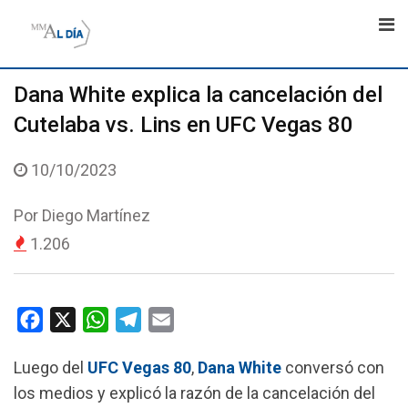
Skip
to
content
Dana White explica la cancelación del
Cutelaba vs. Lins en UFC Vegas 80
10/10/2023
Por
Diego Martínez
1.206
F
X
W
T
E
a
h
e
m
Luego del
UFC Vegas 80
,
Dana
White
conversó con
c
a
l
a
los medios y explicó la razón de la cancelación del
e
t
e
i