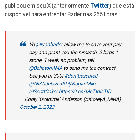
o
p
a
publicou em seu X (anteriormente
Twitter
) que está
k
p
m
disponível para enfrentar Bader nas 265 libras:
Yo
@ryanbader
allow me to save your pay
day and grant you the rematch. 2 birds 1
stone. 1 week no problem, tell
@BellatorMMA
to send me the contract.
See you at 300!
#dontbescared
@AliAbdelaziz00
@KoganMike
@ScottCoker
https://t.co/MeTtdisTlD
— Corey 'Overtime' Anderson (@CoreyA_MMA)
October 2, 2023