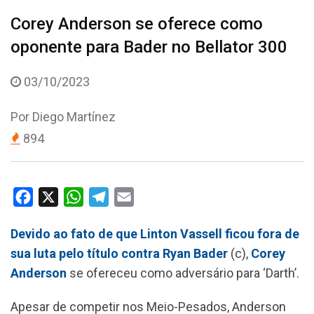
Corey Anderson se oferece como
oponente para Bader no Bellator 300
03/10/2023
Por
Diego Martínez
894
F
X
W
T
E
a
h
e
m
Devido ao fato de que Linton Vassell ficou fora de
c
a
l
a
sua luta pelo título contra Ryan Bader
(c),
Corey
e
t
e
i
Anderson
se ofereceu como adversário para ‘Darth’.
b
s
g
l
o
A
r
Apesar de competir nos Meio-Pesados, Anderson