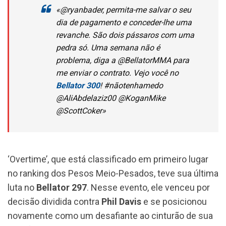
«@ryanbader, permita-me salvar o seu
dia de pagamento e conceder-lhe uma
revanche. São dois pássaros com uma
pedra só. Uma semana não é
problema, diga a @BellatorMMA para
me enviar o contrato. Vejo você no
Bellator 300
! #nãotenhamedo
@AliAbdelaziz00 @KoganMike
@ScottCoker»
‘Overtime’, que está classificado em primeiro lugar
no ranking dos Pesos Meio-Pesados, teve sua última
luta no
Bellator 297
. Nesse evento, ele venceu por
decisão dividida contra
Phil Davis
e se posicionou
novamente como um desafiante ao cinturão de sua