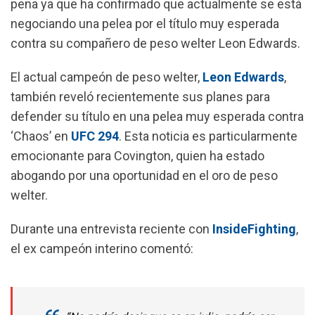
pena ya que ha confirmado que actualmente se está
o
p
a
negociando una pelea por el título muy esperada
k
p
m
contra su compañero de peso welter Leon Edwards.
El actual campeón de peso welter,
Leon Edwards
,
también reveló recientemente
sus planes para
defender su título
en una pelea muy esperada contra
‘Chaos’ en
UFC 294
. Esta noticia es particularmente
emocionante para Covington, quien ha estado
abogando por una oportunidad en el oro de peso
welter.
Durante una entrevista reciente con
InsideFighting
,
el ex campeón interino comentó: