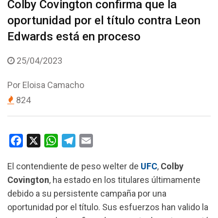
Colby Covington confirma que la
oportunidad por el título contra Leon
Edwards está en proceso
25/04/2023
Por
Eloisa Camacho
824
F
X
W
T
E
a
h
e
m
El contendiente de peso welter de
UFC
,
Colby
c
a
l
a
Covington
, ha estado en los titulares últimamente
e
t
e
i
debido a su persistente campaña por una
b
s
g
l
oportunidad por el título.
Sus esfuerzos han valido la
o
A
r