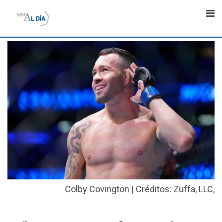
Skip
to
content
Colby Covington | Créditos: Zuffa, LLC,