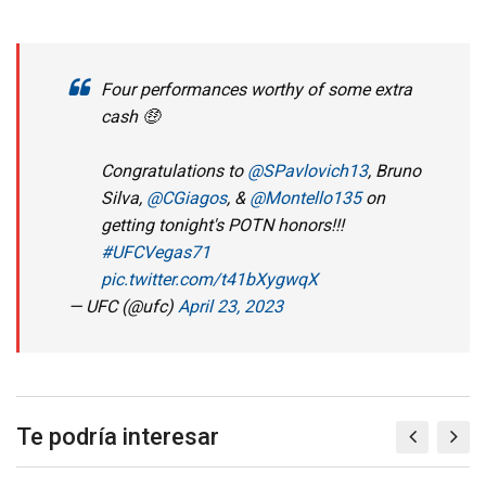
Four performances worthy of some extra
cash 🤑
Congratulations to
@SPavlovich13
, Bruno
Silva,
@CGiagos
, &
@Montello135
on
getting tonight's POTN honors!!!
#UFCVegas71
pic.twitter.com/t41bXygwqX
— UFC (@ufc)
April 23, 2023
Te podría interesar