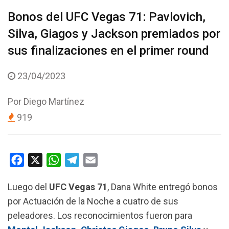
Bonos del UFC Vegas 71: Pavlovich,
Silva, Giagos y Jackson premiados por
sus finalizaciones en el primer round
23/04/2023
Por
Diego Martínez
919
F
X
W
T
E
a
h
e
m
Luego del
UFC Vegas 71
, Dana White entregó bonos
c
a
l
a
por Actuación de la Noche a cuatro de sus
e
t
e
i
peleadores. Los reconocimientos fueron para
b
s
g
l