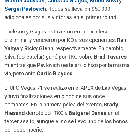
Montel Jackson
,
Christos Giagos
,
Bruno Silva
y
o
A
r
Sergei Pavlovich
. Todos se llevaron $50,000
o
p
a
adicionales por sus victorias en el primer round.
k
p
m
Jackson y Giagos estuvieron en la cartelera
preliminar y vencieron por KO a sus oponentes,
Rani
Yahya
y
Ricky Glenn
, respectivamente. En cambio,
Silva (co-estelar) ganó por TKO sobre
Brad Tavares
,
mientras que Pavlovich (estelar) lo hizo por la misma
vía, pero ante
Curtis Blaydes
.
El UFC Vegas 71 se realizó en el APEX de Las Vegas
y tuvo finalizaciones en cinco de sus once
combates. En la primera pelea del evento,
Brady
Hiesand
derrotó por TKO a
Batgerel Danaa
en el
tercer asalto, aunque él no se llevó uno de los bonos
por desempeño.