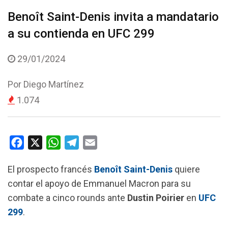
Benoît Saint-Denis invita a mandatario
a su contienda en UFC 299
29/01/2024
Por
Diego Martínez
1.074
F
X
W
T
E
a
h
e
m
El prospecto francés
Benoît Saint-Denis
quiere
c
a
l
a
contar el apoyo de Emmanuel Macron para su
e
t
e
i
combate a cinco rounds ante
Dustin Poirier
en
UFC
b
s
g
l
299
.
o
A
r
o
p
a