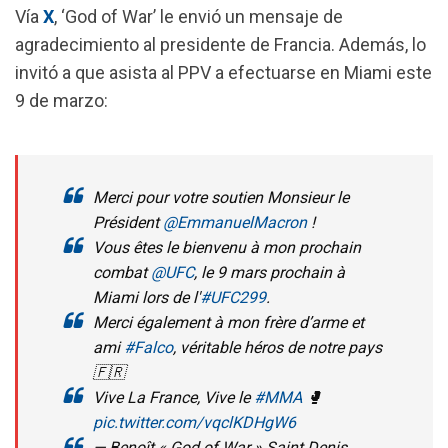
Vía
X
, ‘God of War’ le envió un mensaje de
k
p
m
agradecimiento al presidente de Francia. Además, lo
invitó a que asista al PPV a efectuarse en Miami este
9 de marzo:
Merci pour votre soutien Monsieur le
Président
@EmmanuelMacron
!
Vous êtes le bienvenu à mon prochain
combat
@UFC
, le 9 mars prochain à
Miami lors de l'
#UFC299
.
Merci également à mon frère d’arme et
ami
#Falco
, véritable héros de notre pays
🇫🇷
Vive La France, Vive le
#MMA
🥊
pic.twitter.com/vqclKDHgW6
— Benoît « God of War » Saint Denis